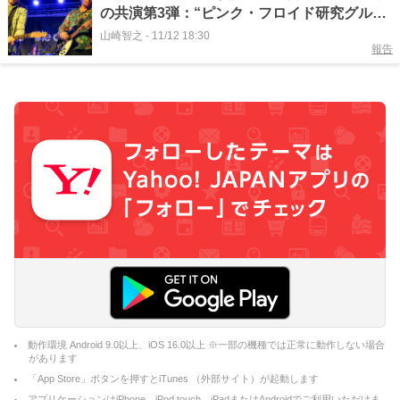
の共演第3弾：“ピンク・フロイド研究グルー
プ”
山崎智之
-
11/12 18:30
報告
動作環境 Android 9.0以上、iOS 16.0以上 ※一部の機種では正常に動作しない場合
があります
「App Store」ボタンを押すとiTunes （外部サイト）が起動します
アプリケーションはiPhone、iPod touch、iPadまたはAndroidでご利用いただけま