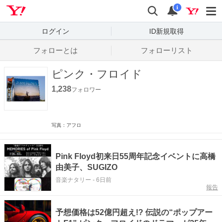
Yahoo! JAPAN
検索
通知数
i
ログイン
ID新規取得
フォローとは
フォローリスト
ピンク・フロイド
1,238
フォロワー
写真：アフロ
Pink Floyd初来日55周年記念イベントに高橋
由美子、SUGIZO
音楽ナタリー
-
6日前
報告
予想価格は52億円超え!? 伝説の“ポップアー