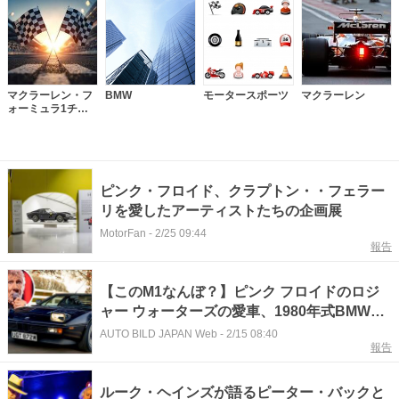
マクラーレン・フ
BMW
モータースポーツ
マクラーレン
ォーミュラ1チー
ム
ピンク・フロイド、クラプトン・・フェラー
リを愛したアーティストたちの企画展
MotorFan
-
2/25 09:44
報告
【このM1なんぼ？】ピンク フロイドのロジ
ャー ウォーターズの愛車、1980年式BMW製
スーパーカー 「BMW M1」がオークション
AUTO BILD JAPAN Web
-
2/15 08:40
報告
に その想定価格は？
ルーク・ヘインズが語るピーター・バックと