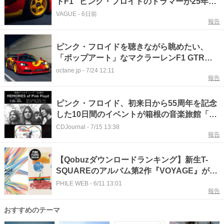
トF1” ピンク・フロイドのドラマーが25年間
も愛した30年前のマクラーレン「F1 GTR」
VAGUE
-
6日前
報告
を発見 その全貌とは
ピンク・フロイドを聴きながら眺めたい、
「ポップアート」なマクラーレンF1 GTRの
オークション
octane.jp
-
7/24 12:11
報告
ピンク・フロイド、初来日から55周年を記念
した10日間のイベントが箱根の音楽旅館「強
羅花扇」で開催
CDJournal
-
7/15 13:38
報告
【Qobuzダウンロードランキング】新生T-
SQUAREのアルバム第2作『VOYAGE』が初
登場1位！ピンク・フロイドのベスト『8-
PHILE WEB
-
6/11 13:01
報告
Tracks』が続く
おすすめのテーマ