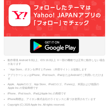
動作環境 Android 9.0以上、iOS 16.0以上 ※一部の機種では正常に動作しない場合
があります
「App Store」ボタンを押すとiTunes （外部サイト）が起動します
アプリケーションはiPhone、iPod touch、iPadまたはAndroidでご利用いただけま
す
Apple、Appleのロゴ、App Store、iPodのロゴ、iTunesは、米国および他国の
Apple Inc.の登録商標です
iPhone、iPod touch、iPadはApple Inc.の商標です
iPhone商標は、アイホン株式会社のライセンスに基づき使用されています
Copyright (C)
2026
Apple Inc. All rights reserved.