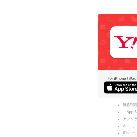
for iPhone / iPad
動作環境
「App
アプリケー
Apple
iPhone