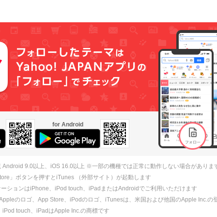
for Android
 Android 9.0以上、iOS 16.0以上 ※一部の機種では正常に動作しない場合がありま
 Store」ボタンを押すとiTunes （外部サイト）が起動します
ションはiPhone、iPod touch、iPadまたはAndroidでご利用いただけます
、Appleのロゴ、App Store、iPodのロゴ、iTunesは、米国および他国のApple Inc
、iPod touch、iPadはApple Inc.の商標です