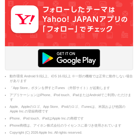
動作環境 Android 9.0以上、iOS 16.0以上 ※一部の機種では正常に動作しない場合
があります
「App Store」ボタンを押すとiTunes （外部サイト）が起動します
アプリケーションはiPhone、iPod touch、iPadまたはAndroidでご利用いただけま
す
Apple、Appleのロゴ、App Store、iPodのロゴ、iTunesは、米国および他国の
Apple Inc.の登録商標です
iPhone、iPod touch、iPadはApple Inc.の商標です
iPhone商標は、アイホン株式会社のライセンスに基づき使用されています
Copyright (C)
2026
Apple Inc. All rights reserved.