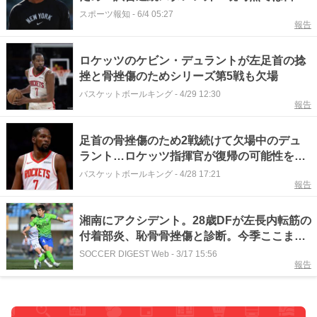
の様子を見ていく模様
スポーツ報知
-
6/4 05:27
報告
ロケッツのケビン・デュラントが左足首の捻
挫と骨挫傷のためシリーズ第5戦も欠場
バスケットボールキング
-
4/29 12:30
報告
足首の骨挫傷のため2戦続けて欠場中のデュ
ラント…ロケッツ指揮官が復帰の可能性を語
る
バスケットボールキング
-
4/28 17:21
報告
湘南にアクシデント。28歳DFが左長内転筋の
付着部炎、恥骨骨挫傷と診断。今季ここまで
４試合に先発
SOCCER DIGEST Web
-
3/17 15:56
報告