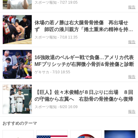
「右肩の骨挫傷でした。神山所長ら多くの方
スポーツ報知
-
7/27 19:05
報告
から励まされた」～平塚Ｆ２ナイター
休場の若ノ勝は右大腿骨骨挫傷 再出場せ
ず 師匠の湊川親方「捲土重来の精神を持っ
て必ず返り咲く」
スポーツ報知
-
7/18 11:35
報告
16強敗退のベルギー戦で負傷…アメリカ代表
MFプリシッチが右脚微小骨折&骨挫傷と診断
ゲキサカ
-
7/10 18:55
報告
【巨人】佐々木俊輔が８日ぶりに出場 ８回
の守備から左翼へ 右肋骨の骨挫傷から復帰
スポーツ報知
-
6/20 16:09
報告
おすすめのテーマ