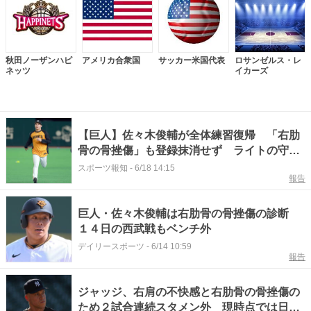
秋田ノーザンハピ
アメリカ合衆国
サッカー米国代表
ロサンゼルス・レ
ネッツ
イカーズ
【巨人】佐々木俊輔が全体練習復帰 「右肋
骨の骨挫傷」も登録抹消せず ライトの守備
につくなど調整
スポーツ報知
-
6/18 14:15
報告
巨人・佐々木俊輔は右肋骨の骨挫傷の診断
１４日の西武戦もベンチ外
デイリースポーツ
-
6/14 10:59
報告
ジャッジ、右肩の不快感と右肋骨の骨挫傷の
ため２試合連続スタメン外 現時点では日々