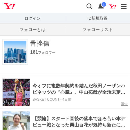
Yahoo! JAPAN
検索
通知数
i
ログイン
ID新規取得
フォローとは
フォローリスト
骨挫傷
161
フォロワー
今オフに複数年契約を結んだ秋田ノーザンハ
ピネッツの『心臓』、中山拓哉が全治未定の
左膝骨挫傷
BASKET COUNT
-
4日前
報告
【競輪】スタート直後の落車でほろ苦い本デ
ビュー戦となった栗山百花が気持ち新たに