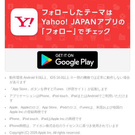
動作環境 Android 9.0以上、iOS 16.0以上 ※一部の機種では正常に動作しない場合
があります
「App Store」ボタンを押すとiTunes （外部サイト）が起動します
アプリケーションはiPhone、iPod touch、iPadまたはAndroidでご利用いただけま
す
Apple、Appleのロゴ、App Store、iPodのロゴ、iTunesは、米国および他国の
Apple Inc.の登録商標です
iPhone、iPod touch、iPadはApple Inc.の商標です
iPhone商標は、アイホン株式会社のライセンスに基づき使用されています
Copyright (C)
2026
Apple Inc. All rights reserved.