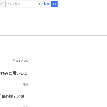
プ
一松旬
検索
写真：アフロ
かゆみに用いるこ
報告
「狭心症」と診