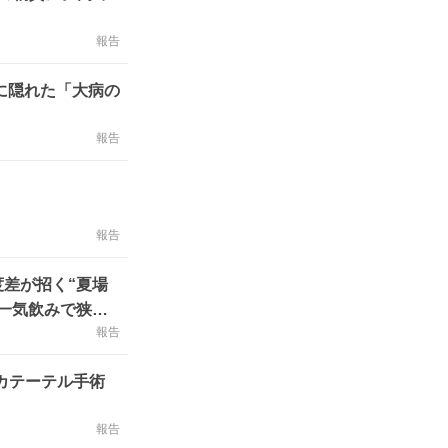
報告
に隠れた「大病の
報告
報告
差が招く“夏場
一気飲みで狭心
報告
にカテーテル手術
報告