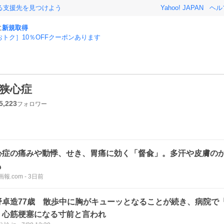
る支援先を見つけよう
Yahoo! JAPAN
ヘル
に
新規取得
おトク］10％OFFクーポンあります
狭心症
5,223
フォロワー
心症の痛みや動悸、せき、胃痛に効く「督兪」。多汗や皮膚の
も
報.com
-
3日前
野卓造77歳 散歩中に胸がキューッとなることが続き、病院で
。心筋梗塞になる寸前と言われ