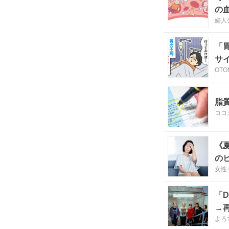
の
婦人公
「
サ
OTO
脂
ココ
《
の
女性
症
「
→
よろ