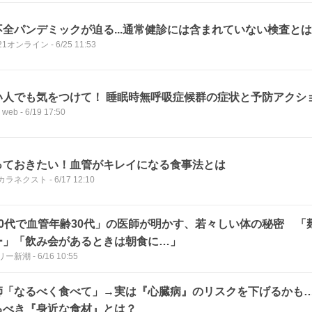
不全パンデミックが迫る...通常健診には含まれていない検査と
E21オンライン
-
6/25 11:53
い人でも気をつけて！ 睡眠時無呼吸症候群の症状と予防アクシ
 web
-
6/19 17:50
っておきたい！血管がキレイになる食事法とは
カラネクスト
-
6/17 12:10
60代で血管年齢30代」の医師が明かす、若々しい体の秘密 「
ー」「飲み会があるときは朝食に…」
リー新潮
-
6/16 10:55
師「なるべく食べて」→実は『心臓病』のリスクを下げるかも
るべき『身近な食材』とは？