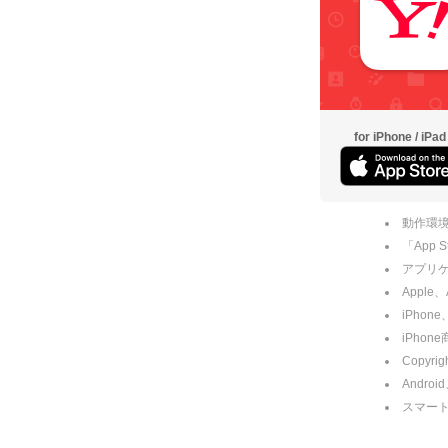
for iPhone / iPad
動作環境
「App
アプリケー
Apple
iPhone
iPho
Copyrig
Andro
スマー