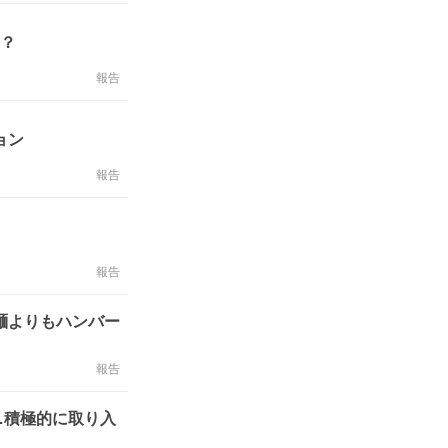
は？
報告
ョン
報告
報告
麺よりもハンバー
報告
…積極的に取り入