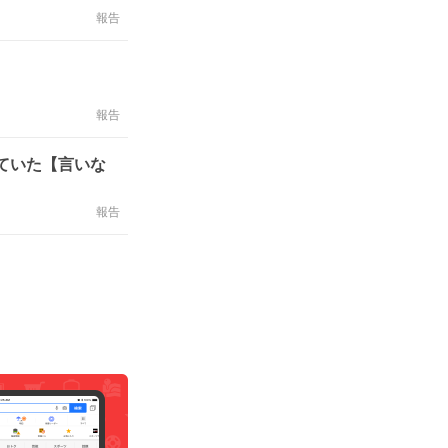
報告
報告
ていた【言いな
報告