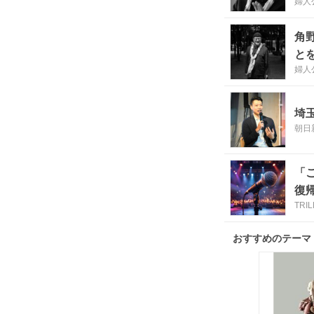
婦人公
角
と
婦人公
埼
朝日
「
復
TRI
おすすめのテーマ