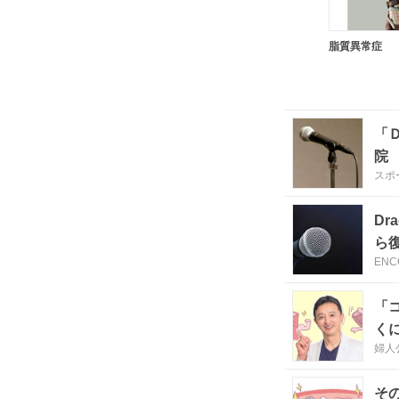
脂質異常症
「
院
スポ
D
ら
ENC
「
く
婦人公
そ