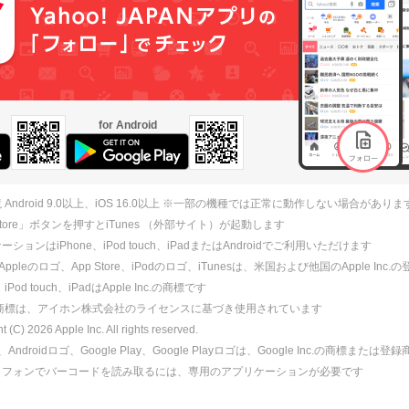
for Android
 Android 9.0以上、iOS 16.0以上 ※一部の機種では正常に動作しない場合がありま
 Store」ボタンを押すとiTunes （外部サイト）が起動します
ションはiPhone、iPod touch、iPadまたはAndroidでご利用いただけます
、Appleのロゴ、App Store、iPodのロゴ、iTunesは、米国および他国のApple Inc
、iPod touch、iPadはApple Inc.の商標です
ne商標は、アイホン株式会社のライセンスに基づき使用されています
ht (C)
2026
Apple Inc. All rights reserved.
id、Androidロゴ、Google Play、Google Playロゴは、Google Inc.の商標または
トフォンでバーコードを読み取るには、専用のアプリケーションが必要です