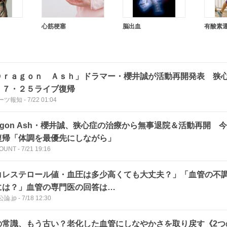
心筋梗塞
脳出血
有酸素
Ｄｒａｇｏｎ Ａｓｈ」ドラマー・櫻井誠が活動再開発表 狭
 ７・２５ライブ復帰
ーツ報知
-
7/22 01:04
ragon Ash・櫻井誠、狭心症の治療から無事退院＆活動再開 
復帰「体調を最優先にしながら」
OUNT
-
7/21 19:16
コレステロール値・血圧は多少高くても大丈夫？」「血管の不
には？」血管の専門医の回答は…
論.jp
-
7/18 12:30
の常識、もう古い？老化した血管にしなやかさを取り戻す《2つ