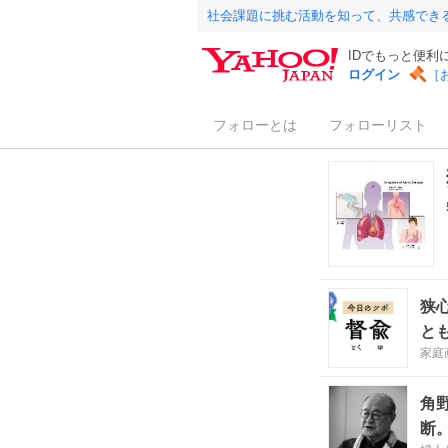
社会課題に挑む活動を知って、共感でき
IDでもっと便利
ログイン
［
フォローとは
フォローリスト
狭
と
家庭画
角
断