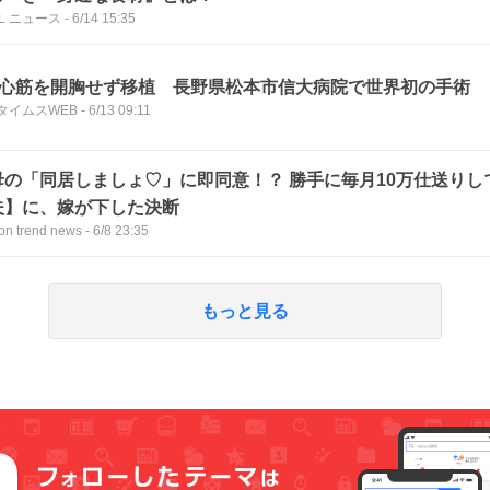
LL ニュース
-
6/14 15:35
PS心筋を開胸せず移植 長野県松本市信大病院で世界初の手術
タイムスWEB
-
6/13 09:11
母の「同居しましょ♡」に即同意！？ 勝手に毎月10万仕送りし
夫】に、嫁が下した決断
ion trend news
-
6/8 23:35
もっと見る