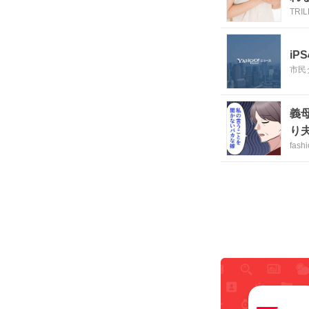
TRI
i
市民
義
り
fash