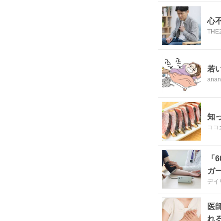
心
TH
若
anan
知
ココ
「
ガ
デイ
医
れ