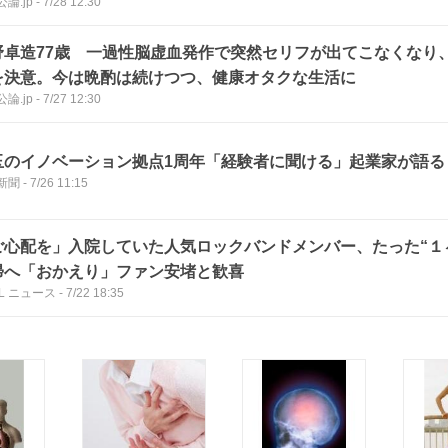
論.jp
-
7/28 12:30
野卓造77歳 一過性脳虚血発作で突然セリフが出てこなくなり
を決意。今は晩酌は続けつつ、健康オタクな生活に
論.jp
-
7/27 12:30
玉のイノベーション拠点1周年「経験者に聞ける」起業家が語る
新聞
-
7/26 11:15
ご心配を」入院していた人気ロックバンドメンバー、たった“１
帰へ「おかえり」ファン安堵と歓喜
LL ニュース
-
7/22 18:35