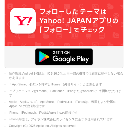
動作環境 Android 9.0以上、iOS 16.0以上 ※一部の機種では正常に動作しない場合
があります
「App Store」ボタンを押すとiTunes （外部サイト）が起動します
アプリケーションはiPhone、iPod touch、iPadまたはAndroidでご利用いただけま
す
Apple、Appleのロゴ、App Store、iPodのロゴ、iTunesは、米国および他国の
Apple Inc.の登録商標です
iPhone、iPod touch、iPadはApple Inc.の商標です
iPhone商標は、アイホン株式会社のライセンスに基づき使用されています
Copyright (C)
2026
Apple Inc. All rights reserved.