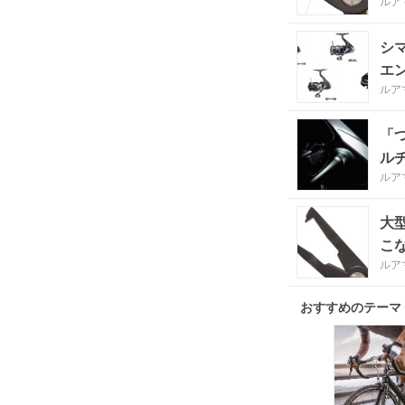
ルア
シ
エ
ルア
「
ル
ルア
大
こ
ルア
おすすめのテーマ