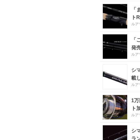
「
ト
ルア
「
発
ルア
シ
載
ルア
1
ト
ルア
シ
ラ