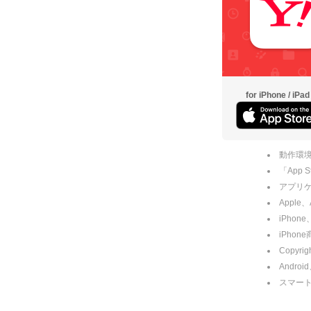
for iPhone / iPad
動作環境
「App
アプリケー
Apple
iPhone
iPho
Copyrig
Andro
スマー