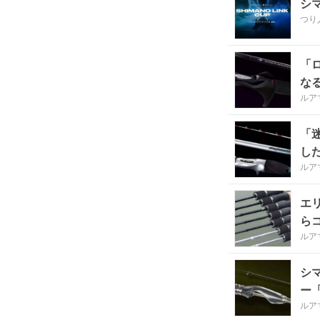
シ
つり
「
な
ルア
「
し
ルア
エ
ら
ルア
シ
ー
ルア