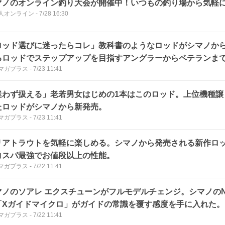
マノのオンライン釣り大会が開催中！いつもの釣り場から気軽
人オンライン
-
7/28 16:30
ロッド選びに迷ったらコレ」教科書のようなロッドがシマノか
るロッドでステップアップを目指すアングラーからベテランまで
マガプラス
-
7/23 11:41
迷わず扱える」老若男女はじめの1本はこのロッド。上位機種譲
たロッドがシマノから新発売。
マガプラス
-
7/23 11:41
リアトラウトを気軽に楽しめる。シマノから発売される新作ロ
コスパ最強でお値段以上の性能。
マガプラス
-
7/22 11:41
マノのソアレ エクスチューンがフルモデルチェンジ。シマノの
「Xガイドマイクロ」がガイドの常識を覆す感度を手に入れた。
マガプラス
-
7/22 11:41