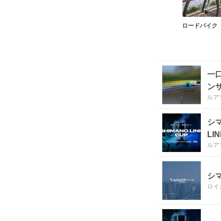
ロードバイク
一
ン
ルア
シ
LI
ルア
シ
ロイ