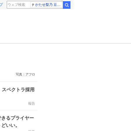
プ
かたせ梨乃 豆原一成
検索
写真：アフロ
。スペクトラ採用
報告
できるプライヤー
うどいい。