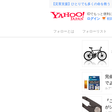
【災害支援】ひとりでも多くの命を救う
IDでもっと便利
ログイン
初
フォローとは
フォローリスト
完
で
ルア
『
が