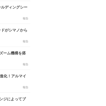
ールディングシー
報告
ッドがシマノから
報告
ズーム機構を搭
報告
的進化！アルマイ
報告
ンジによってブ