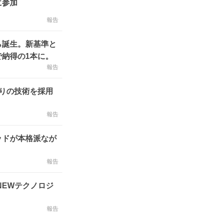
に参加
報告
ら誕生。新基準と
納得の1本に。
報告
りの技術を採用
報告
ッドが本格派なが
報告
NEWテクノロジ
報告