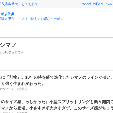
「災害救助犬」を支えよう
Yahoo! JAPAN
ヘル
に
新規取得
回購入限定、アプリで使えるお得なクーポン
シマノ
3,045
フォロワー
全に『別物』。10年の時を経て進化したシマノのラインが凄い
より強く生まれ変わった。
マガプラス
-
7時間前
このサイズ感、欲しかった』小型スプリットリングも楽々開閉
シマノから登場。小さすぎず大きすぎず、このサイズ感がちょ