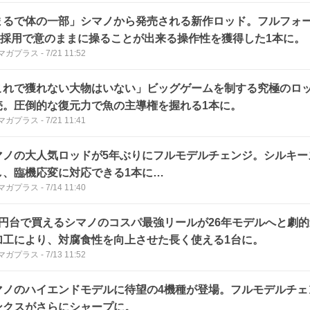
まるで体の一部」シマノから発売される新作ロッド。フルフォ
R採用で意のままに操ることが出来る操作性を獲得した1本に。
マガプラス
-
7/21 11:52
これで獲れない大物はいない」ビッグゲームを制する究極のロ
売。圧倒的な復元力で魚の主導権を握れる1本に。
マガプラス
-
7/21 11:41
マノの大人気ロッドが5年ぶりにフルモデルチェンジ。シルキー
し、臨機応変に対応できる1本に…
マガプラス
-
7/14 11:40
万円台で買えるシマノのコスパ最強リールが26年モデルへと劇
加工により、対腐食性を向上させた長く使える1台に。
マガプラス
-
7/13 11:52
マノのハイエンドモデルに待望の4機種が登場。フルモデルチェ
ンクスがさらにシャープに。