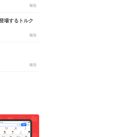
報告
登場するトルク
報告
報告