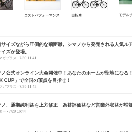
コストパフォーマンス
自転車
口サイズながら圧倒的な飛距離。シマノから発売される人気ル
サイズが登場。
マガプラス
-
7/30 11:41
マノ公式オンライン大会開催中！あなたのホームが聖地になる！「
NK CUP」で全国の頂点を目指せ！
マガプラス
-
7/29 11:42
マノ、通期純利益を上方修正 為替評価益など営業外収益が増
ター
-
7/28 16:44