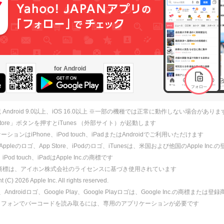
for Android
 Android 9.0以上、iOS 16.0以上 ※一部の機種では正常に動作しない場合がありま
 Store」ボタンを押すとiTunes （外部サイト）が起動します
ションはiPhone、iPod touch、iPadまたはAndroidでご利用いただけます
、Appleのロゴ、App Store、iPodのロゴ、iTunesは、米国および他国のApple Inc
、iPod touch、iPadはApple Inc.の商標です
ne商標は、アイホン株式会社のライセンスに基づき使用されています
ht (C)
2026
Apple Inc. All rights reserved.
id、Androidロゴ、Google Play、Google Playロゴは、Google Inc.の商標または
トフォンでバーコードを読み取るには、専用のアプリケーションが必要です