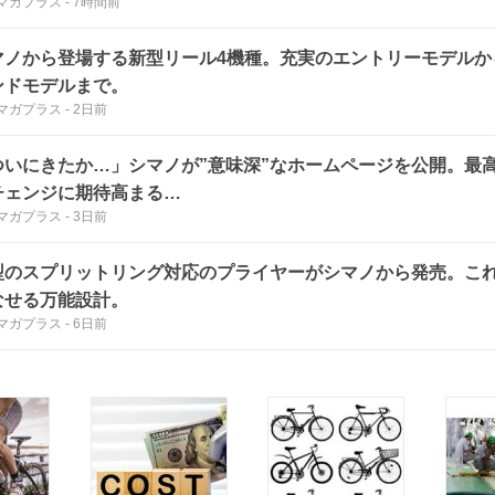
マガプラス
-
7時間前
マノから登場する新型リール4機種。充実のエントリーモデルか
ンドモデルまで。
マガプラス
-
2日前
ついにきたか…」シマノが”意味深”なホームページを公開。最
チェンジに期待高まる…
マガプラス
-
3日前
型のスプリットリング対応のプライヤーがシマノから発売。これ
なせる万能設計。
マガプラス
-
6日前