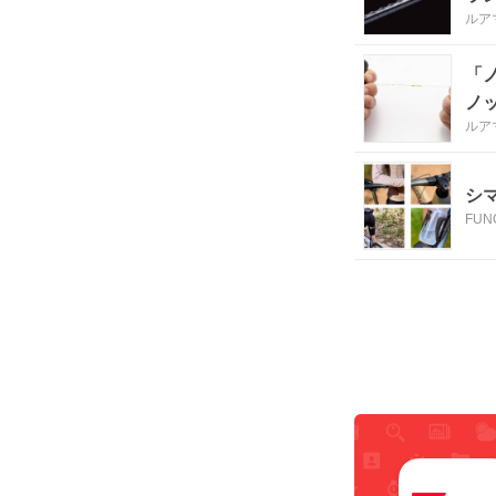
ルア
「
ノ
ルア
シマ
FUN