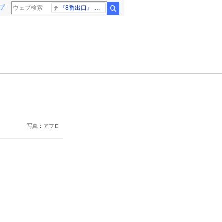
プ
『8番出口』 金ロー
検索
写真：アフロ