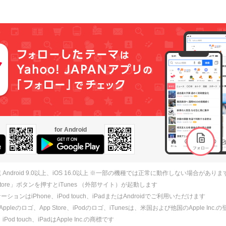
for Android
 Android 9.0以上、iOS 16.0以上 ※一部の機種では正常に動作しない場合がありま
 Store」ボタンを押すとiTunes （外部サイト）が起動します
ションはiPhone、iPod touch、iPadまたはAndroidでご利用いただけます
、Appleのロゴ、App Store、iPodのロゴ、iTunesは、米国および他国のApple Inc
、iPod touch、iPadはApple Inc.の商標です