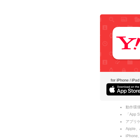
for iPhone / iPad
動作環境
「App
アプリケー
Apple
iPhone