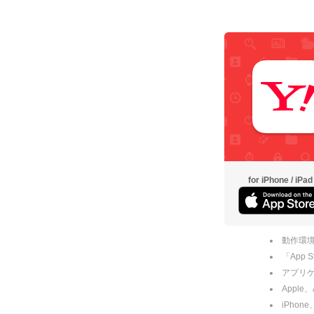
for iPhone / iPad
動作環境
「App
アプリケー
Apple
iPhone