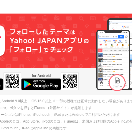
for Android
 Android 9.0以上、iOS 16.0以上 ※一部の機種では正常に動作しない場合がありま
 Store」ボタンを押すとiTunes （外部サイト）が起動します
ションはiPhone、iPod touch、iPadまたはAndroidでご利用いただけます
、Appleのロゴ、App Store、iPodのロゴ、iTunesは、米国および他国のApple Inc
、iPod touch、iPadはApple Inc.の商標です