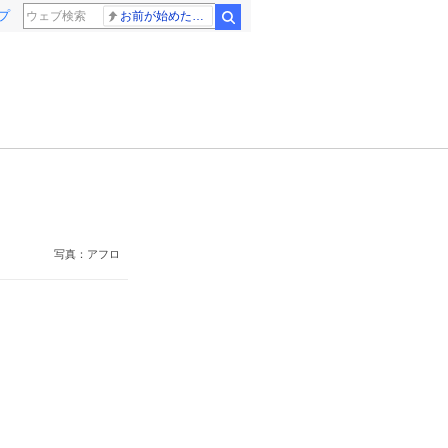
プ
お前が始めた物語だろ
検索
写真：アフロ