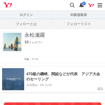
Yahoo! JAPAN
検索
通知数
i
ログイン
ID新規取得
フォローとは
フォローリスト
永松瀬羅
10
フォロワー
写真：アフロ
470級の磯崎、関組などが代表 アジア大会
のセーリング
共同通信
-
4/6 11:26
報告