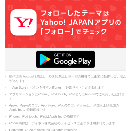
動作環境 Android 9.0以上、iOS 16.0以上 ※一部の機種では正常に動作しない場合
があります
「App Store」ボタンを押すとiTunes （外部サイト）が起動します
アプリケーションはiPhone、iPod touch、iPadまたはAndroidでご利用いただけま
す
Apple、Appleのロゴ、App Store、iPodのロゴ、iTunesは、米国および他国の
Apple Inc.の登録商標です
iPhone、iPod touch、iPadはApple Inc.の商標です
iPhone商標は、アイホン株式会社のライセンスに基づき使用されています
Copyright (C)
2026
Apple Inc. All rights reserved.