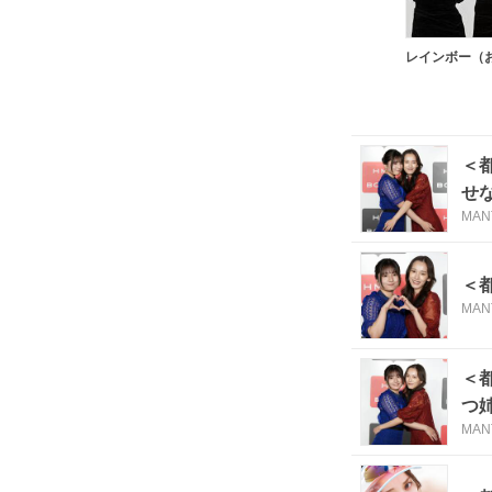
＜
せ
MAN
＜
MAN
＜
つ
MAN