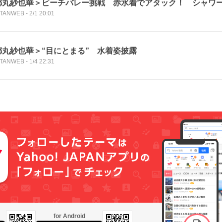
都丸紗也華＞ビーチバレー挑戦 赤水着でアタック！ シャワ
TANWEB
-
2/1 20:01
都丸紗也華＞“目にとまる” 水着姿披露
TANWEB
-
1/4 22:31
for Android