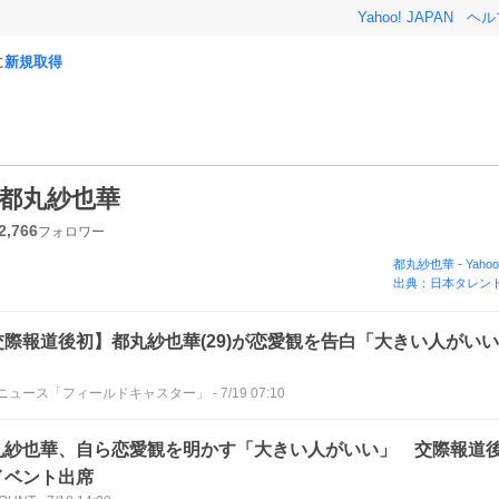
Yahoo! JAPAN
ヘル
に
新規取得
都丸紗也華
2,766
フォロワー
都丸紗也華
-
Yaho
出典：日本タレント
交際報道後初】都丸紗也華(29)が恋愛観を告白「大きい人がい
！
ニュース「フィールドキャスター」
-
7/19 07:10
丸紗也華、自ら恋愛観を明かす「大きい人がいい」 交際報道
イベント出席