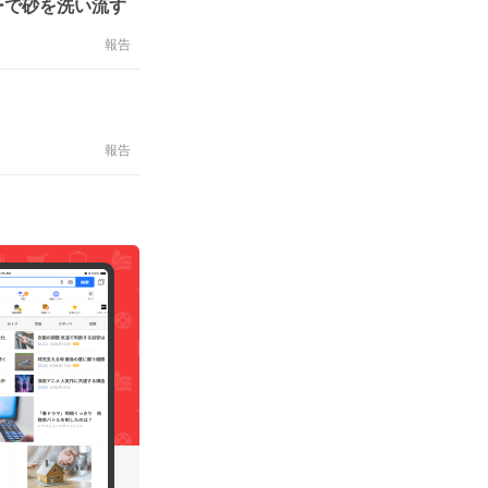
ーで砂を洗い流す
報告
報告