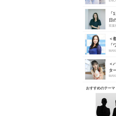
ENC
「
日
双葉社
＜
「
MAN
＜
タ
MAN
おすすめのテーマ