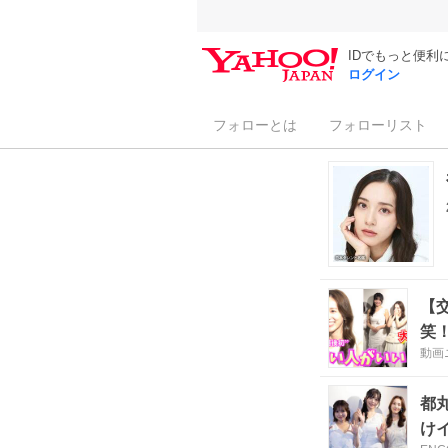
IDでもっと便利
ログイン
フォローとは
フォローリスト
【
笑
動画
都
け