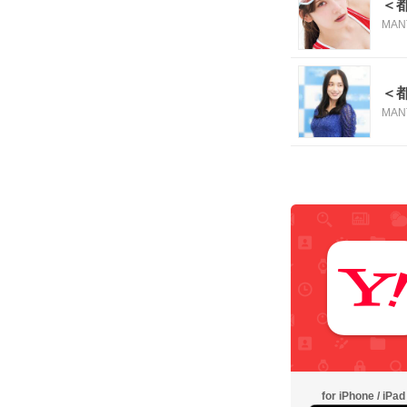
＜
MAN
＜
MAN
for iPhone / iPad