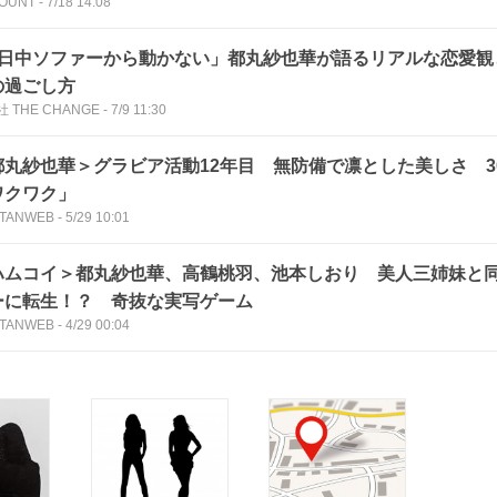
OUNT
-
7/18 14:08
1日中ソファーから動かない」都丸紗也華が語るリアルな恋愛観
の過ごし方
 THE CHANGE
-
7/9 11:30
都丸紗也華＞グラビア活動12年目 無防備で凛とした美しさ 3
ワクワク」
TANWEB
-
5/29 10:01
ハムコイ＞都丸紗也華、高鶴桃羽、池本しおり 美人三姉妹と
ーに転生！？ 奇抜な実写ゲーム
TANWEB
-
4/29 00:04