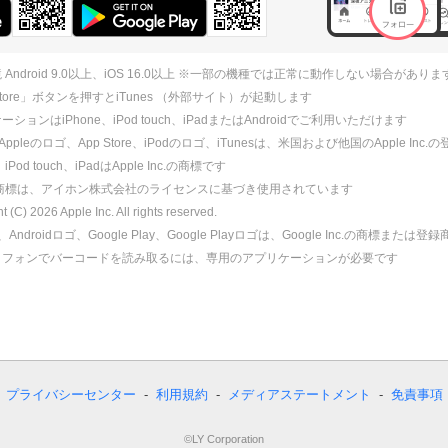
 Android 9.0以上、iOS 16.0以上 ※一部の機種では正常に動作しない場合がありま
 Store」ボタンを押すとiTunes （外部サイト）が起動します
ションはiPhone、iPod touch、iPadまたはAndroidでご利用いただけます
、Appleのロゴ、App Store、iPodのロゴ、iTunesは、米国および他国のApple Inc
、iPod touch、iPadはApple Inc.の商標です
ne商標は、アイホン株式会社のライセンスに基づき使用されています
ht (C)
2026
Apple Inc. All rights reserved.
id、Androidロゴ、Google Play、Google Playロゴは、Google Inc.の商標または
トフォンでバーコードを読み取るには、専用のアプリケーションが必要です
プライバシーセンター
利用規約
メディアステートメント
免責事項
©LY Corporation