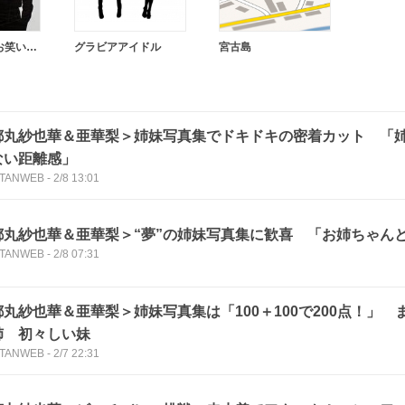
レインボー（お笑い芸人）
グラビアアイドル
宮古島
都丸紗也華＆亜華梨＞姉妹写真集でドキドキの密着カット 「
ない距離感」
TANWEB
-
2/8 13:01
都丸紗也華＆亜華梨＞“夢”の姉妹写真集に歓喜 「お姉ちゃん
TANWEB
-
2/8 07:31
都丸紗也華＆亜華梨＞姉妹写真集は「100＋100で200点！」
姉 初々しい妹
TANWEB
-
2/7 22:31