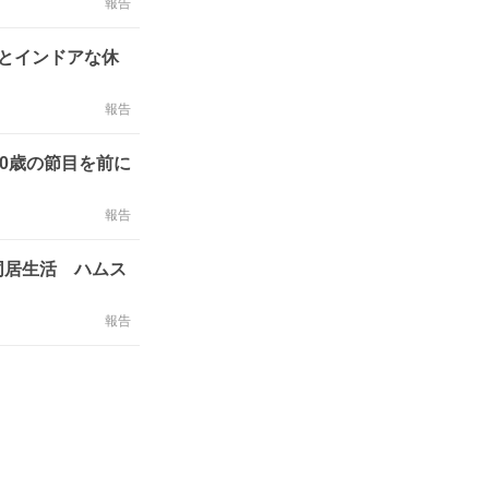
報告
とインドアな休
報告
0歳の節目を前に
報告
同居生活 ハムス
報告