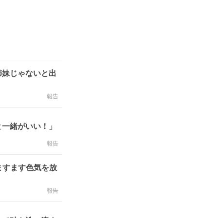
姉妹じゃないと出
報告
と一緒がいい！」
報告
 ますます色気を放
報告