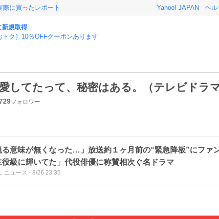
実際に買ったレポート
Yahoo! JAPAN
ヘル
に
新規取得
おトク］10％OFFクーポンあります
愛してたって、秘密はある。（テレビドラ
729
フォロワー
観る意味が無くなった…」放送約１ヶ月前の“緊急降板”にファ
主役級に輝いてた」代役俳優に称賛相次ぐ名ドラマ
LL ニュース
-
8/26 23:35