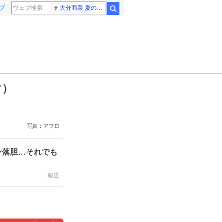
プ
大分商業 夏の甲子園
検索
マ）
写真：アフロ
ン落胆…それでも
報告