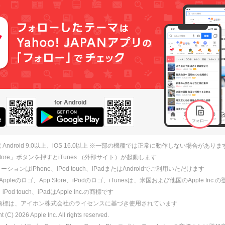
for Android
 Android 9.0以上、iOS 16.0以上 ※一部の機種では正常に動作しない場合がありま
 Store」ボタンを押すとiTunes （外部サイト）が起動します
ションはiPhone、iPod touch、iPadまたはAndroidでご利用いただけます
、Appleのロゴ、App Store、iPodのロゴ、iTunesは、米国および他国のApple Inc
、iPod touch、iPadはApple Inc.の商標です
ne商標は、アイホン株式会社のライセンスに基づき使用されています
ht (C)
2026
Apple Inc. All rights reserved.