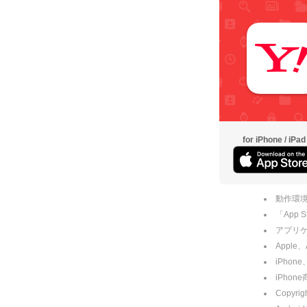
for iPhone / iPad
動作環境
「App
アプリケー
Apple
iPhone
iPho
Copyrig