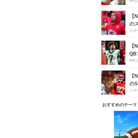
NF
【
の
スポ
【
Q
NF
【
の
スポ
おすすめのテーマ