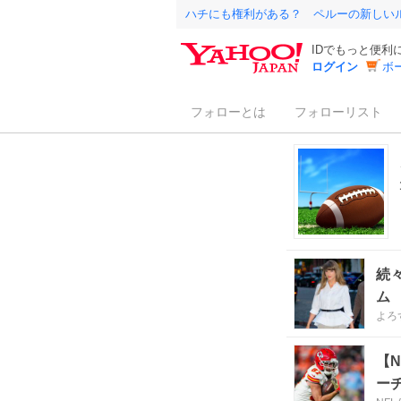
ハチにも権利がある？ ペルーの新しい
IDでもっと便利
ログイン
ボ
フォローとは
フォローリスト
続
ム
よろ
【
ー