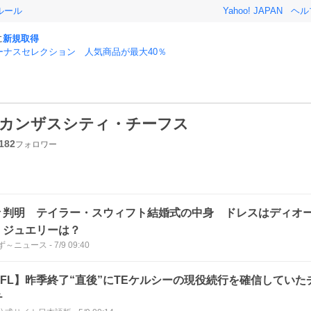
ルール
Yahoo! JAPAN
ヘル
に
新規取得
ーナスセレクション 人気商品が最大40％
カンザスシティ・チーフス
182
フォロワー
々判明 テイラー・スウィフト結婚式の中身 ドレスはディオ
 ジュエリーは？
ず～ニュース
-
7/9 09:40
NFL】昨季終了“直後”にTEケルシーの現役続行を確信していた
チ