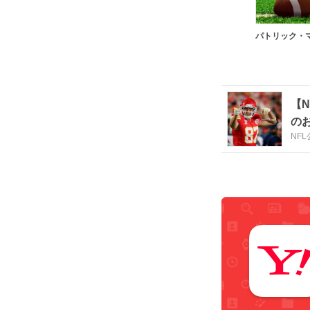
【
の
NF