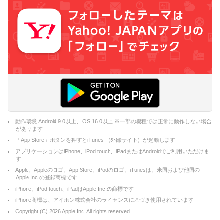
動作環境 Android 9.0以上、iOS 16.0以上 ※一部の機種では正常に動作しない場合
があります
「App Store」ボタンを押すとiTunes （外部サイト）が起動します
アプリケーションはiPhone、iPod touch、iPadまたはAndroidでご利用いただけま
す
Apple、Appleのロゴ、App Store、iPodのロゴ、iTunesは、米国および他国の
Apple Inc.の登録商標です
iPhone、iPod touch、iPadはApple Inc.の商標です
iPhone商標は、アイホン株式会社のライセンスに基づき使用されています
Copyright (C)
2026
Apple Inc. All rights reserved.