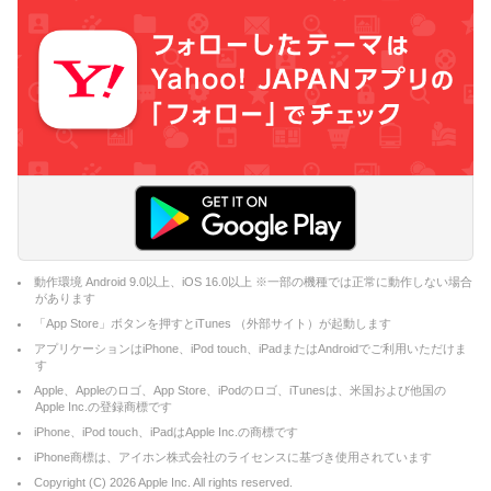
動作環境 Android 9.0以上、iOS 16.0以上 ※一部の機種では正常に動作しない場合
があります
「App Store」ボタンを押すとiTunes （外部サイト）が起動します
アプリケーションはiPhone、iPod touch、iPadまたはAndroidでご利用いただけま
す
Apple、Appleのロゴ、App Store、iPodのロゴ、iTunesは、米国および他国の
Apple Inc.の登録商標です
iPhone、iPod touch、iPadはApple Inc.の商標です
iPhone商標は、アイホン株式会社のライセンスに基づき使用されています
Copyright (C)
2026
Apple Inc. All rights reserved.