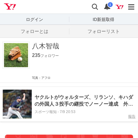
Yahoo! JAPAN
検索
通知数
i
ログイン
ID新規取得
フォローとは
フォローリスト
八木智哉
235
フォロワー
写真：アフロ
ヤクルトがウォルターズ、リランソ、キハダ
の外国人３投手の継投でノーノー達成 外国
人投手のみでの達成は初
スポーツ報知
-
7/9 20:53
報告