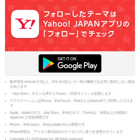
動作環境 Android 9.0以上、iOS 16.0以上 ※一部の機種では正常に動作しない場合
があります
「App Store」ボタンを押すとiTunes （外部サイト）が起動します
アプリケーションはiPhone、iPod touch、iPadまたはAndroidでご利用いただけま
す
Apple、Appleのロゴ、App Store、iPodのロゴ、iTunesは、米国および他国の
Apple Inc.の登録商標です
iPhone、iPod touch、iPadはApple Inc.の商標です
iPhone商標は、アイホン株式会社のライセンスに基づき使用されています
Copyright (C)
2026
Apple Inc. All rights reserved.