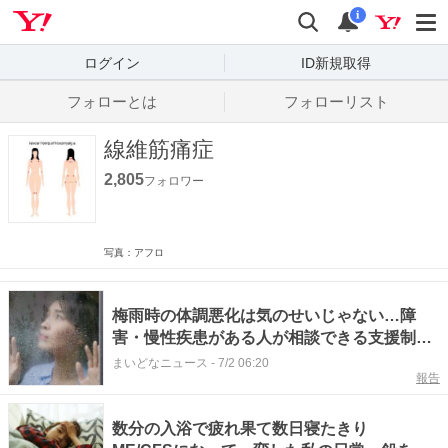
Yahoo! JAPAN
検索
通知数
i
ログイン
ID新規取得
フォローとは
フォローリスト
線維筋痛症
2,805
フォロワー
写真：アフロ
梅雨時の体調悪化は気のせいじゃない…障
害・慢性疾患がある人が相談できる支援制度
と留意点「自分を守る環境整えて」【社会福
まいどなニュース
-
7/2 06:20
報告
祉士が解説】
数分の入浴で疲れ果て数日寝たきり