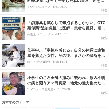
ME/CFSになって一変した私の日常 鉛を背
負ったような倦怠感や頭がぼーっとするブレ
まいどなニュース
-
5/31 06:00
報告
インフォグに命を削られる
「鎮痛薬を減らして辛抱するしかない」OTC
類似薬“追加負担”に医師・患者ら反発、署名
20万筆超を提出
弁護士JPニュース
-
5/21 18:11
報告
仕事中…「寒気を感じる」自分の体調に違和
感を覚えた女性。その後、まさかの診断を受
け…“目に見えない病”に対する理解を求め活
ほ・とせなNEWS
-
5/16 14:24
報告
動する女性に迫る
小学生のころ全身の痛みに襲われ…原因不明
の病と闘うアマ写真家 地元の魅力集めた写
真集が完成 釧路市
STVニュース北海道
-
5/15 20:00
報告
おすすめのテーマ