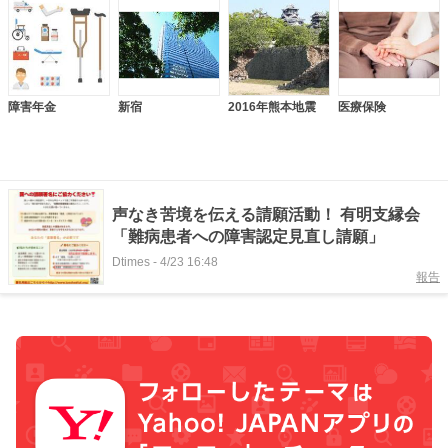
障害年金
新宿
2016年熊本地震
医療保険
声なき苦境を伝える請願活動！ 有明支縁会
「難病患者への障害認定見直し請願」
Dtimes
-
4/23 16:48
報告