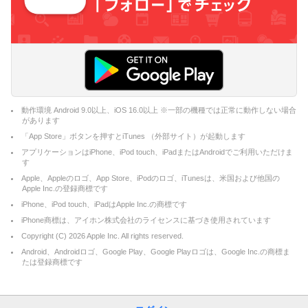
動作環境 Android 9.0以上、iOS 16.0以上 ※一部の機種では正常に動作しない場合
があります
「App Store」ボタンを押すとiTunes （外部サイト）が起動します
アプリケーションはiPhone、iPod touch、iPadまたはAndroidでご利用いただけま
す
Apple、Appleのロゴ、App Store、iPodのロゴ、iTunesは、米国および他国の
Apple Inc.の登録商標です
iPhone、iPod touch、iPadはApple Inc.の商標です
iPhone商標は、アイホン株式会社のライセンスに基づき使用されています
Copyright (C)
2026
Apple Inc. All rights reserved.
Android、Androidロゴ、Google Play、Google Playロゴは、Google Inc.の商標ま
たは登録商標です