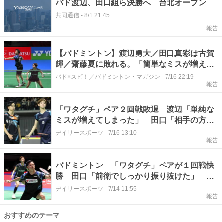
バド渡辺、田口組ら決勝へ 台北オープン
共同通信
-
8/1 21:45
報告
【バドミントン】渡辺勇大／田口真彩は古賀
輝／齋藤夏に敗れる。「簡単なミスが増え
て、そこが点差に表れたと思う」（渡辺）＜
バド×スピ！／バドミントン・マガジン
-
7/16 22:19
報告
ジャパンオープン2026＞
「ワタグチ」ペア２回戦敗退 渡辺「単純な
ミスが増えてしまった」 田口「相手の方が
先手だった」 バドミントン・ジャパンＯＰ
デイリースポーツ
-
7/16 13:10
報告
バドミントン 「ワタグチ」ペアが１回戦快
勝 田口「前衛でしっかり振り抜けた」 渡
辺「攻めやすい展開がつくれた」
デイリースポーツ
-
7/14 11:55
報告
おすすめのテーマ