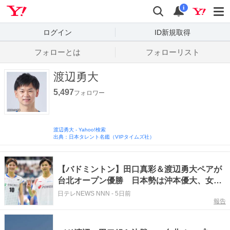
Yahoo! JAPAN
検索
通知数
i
ログイン
ID新規取得
フォローとは
フォローリスト
渡辺勇大
5,497
フォロワー
渡辺勇大
-
Yahoo!検索
出典：日本タレント名鑑（VIPタイムズ社）
【バドミントン】田口真彩＆渡辺勇大ペアが
台北オープン優勝 日本勢は沖本優大、女子
ダブルスの中出すみれ＆高橋美優ペアも頂点
日テレNEWS NNN
-
5日前
報告
に立つ