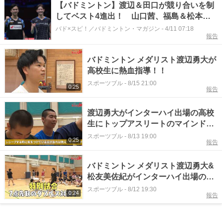
【バドミントン】渡辺＆田口が競り合いを制
してベスト4進出！ 山口茜、福島＆松本も
準々決勝を突破！＜アジア選手権2026＞
バド×スピ！／バドミントン・マガジン
-
4/11 07:18
報告
バドミントン メダリスト渡辺勇大が
高校生に熱血指導！！
スポーツブル
-
8/15 21:00
0:25
報告
渡辺勇大がインターハイ出場の高校
生にトップアスリートのマインドセ
ットを伝授！
スポーツブル
-
8/13 19:00
0:25
報告
バドミントン メダリスト渡辺勇大&
松友美佐紀がインターハイ出場の高
校生と真剣勝負！
スポーツブル
-
8/12 19:30
0:24
報告