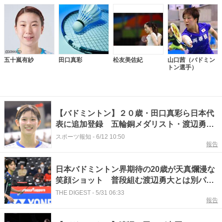
五十嵐有紗
田口真彩
松友美佐紀
山口茜（バドミン
トン選手）
【バドミントン】２０歳・田口真彩ら日本代
表に追加登録 五輪銅メダリスト・渡辺勇大
との混合ダブルスで活躍
スポーツ報知
-
6/12 10:50
報告
日本バドミントン界期待の20歳が天真爛漫な
笑顔ショット 普段組む渡辺勇大とは別パー
トナーで表彰台「最強のツヨカワ女子です
THE DIGEST
-
5/31 06:33
報告
ね」