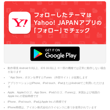
動作環境 Android 9.0以上、iOS 16.0以上 ※一部の機種では正常に動作しない場合
があります
「App Store」ボタンを押すとiTunes （外部サイト）が起動します
アプリケーションはiPhone、iPod touch、iPadまたはAndroidでご利用いただけま
す
Apple、Appleのロゴ、App Store、iPodのロゴ、iTunesは、米国および他国の
Apple Inc.の登録商標です
iPhone、iPod touch、iPadはApple Inc.の商標です
iPhone商標は、アイホン株式会社のライセンスに基づき使用されています