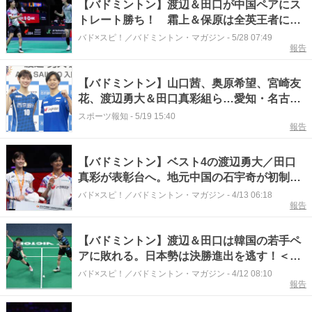
【バドミントン】渡辺＆田口が中国ペアにス
トレート勝ち！ 霜上＆保原は全英王者に勝
利！＜シンガポールオープン2026＞
バド×スピ！／バドミントン・マガジン
-
5/28 07:49
報告
【バドミントン】山口茜、奥原希望、宮崎友
花、渡辺勇大＆田口真彩組ら…愛知・名古屋
アジア大会代表
スポーツ報知
-
5/19 15:40
報告
【バドミントン】ベスト4の渡辺勇大／田口
真彩が表彰台へ。地元中国の石宇奇が初制
覇！ 韓国はアン・セヨンなど3種目でV達
バド×スピ！／バドミントン・マガジン
-
4/13 06:18
報告
成！＜アジア選手権2026＞
【バドミントン】渡辺＆田口は韓国の若手ペ
アに敗れる。日本勢は決勝進出を逃す！＜ア
ジア選手権2026＞
バド×スピ！／バドミントン・マガジン
-
4/12 08:10
報告