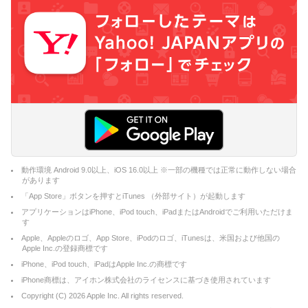
動作環境 Android 9.0以上、iOS 16.0以上 ※一部の機種では正常に動作しない場合
があります
「App Store」ボタンを押すとiTunes （外部サイト）が起動します
アプリケーションはiPhone、iPod touch、iPadまたはAndroidでご利用いただけま
す
Apple、Appleのロゴ、App Store、iPodのロゴ、iTunesは、米国および他国の
Apple Inc.の登録商標です
iPhone、iPod touch、iPadはApple Inc.の商標です
iPhone商標は、アイホン株式会社のライセンスに基づき使用されています
Copyright (C)
2026
Apple Inc. All rights reserved.