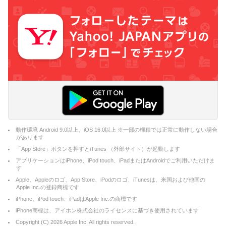
動作環境 Android 9.0以上、iOS 16.0以上 ※一部の機種では正常に動作しない場合
があります
「App Store」ボタンを押すとiTunes （外部サイト）が起動します
アプリケーションはiPhone、iPod touch、iPadまたはAndroidでご利用いただけま
す
Apple、Appleのロゴ、App Store、iPodのロゴ、iTunesは、米国および他国の
Apple Inc.の登録商標です
iPhone、iPod touch、iPadはApple Inc.の商標です
iPhone商標は、アイホン株式会社のライセンスに基づき使用されています
Copyright (C)
2026
Apple Inc. All rights reserved.