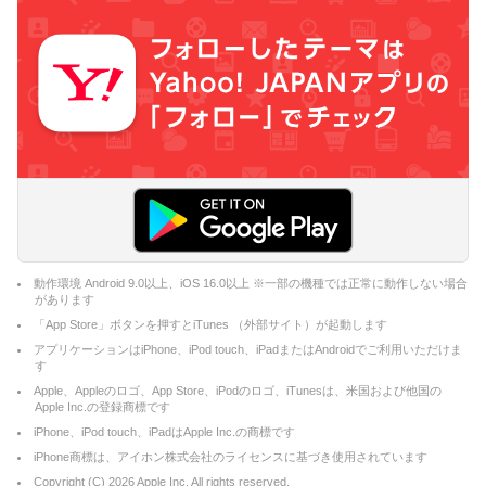
動作環境 Android 9.0以上、iOS 16.0以上 ※一部の機種では正常に動作しない場合
があります
「App Store」ボタンを押すとiTunes （外部サイト）が起動します
アプリケーションはiPhone、iPod touch、iPadまたはAndroidでご利用いただけま
す
Apple、Appleのロゴ、App Store、iPodのロゴ、iTunesは、米国および他国の
Apple Inc.の登録商標です
iPhone、iPod touch、iPadはApple Inc.の商標です
iPhone商標は、アイホン株式会社のライセンスに基づき使用されています
Copyright (C)
2026
Apple Inc. All rights reserved.