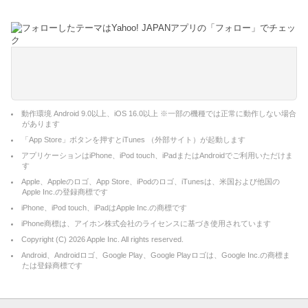
動作環境 Android 9.0以上、iOS 16.0以上 ※一部の機種では正常に動作しない場合
があります
「App Store」ボタンを押すとiTunes （外部サイト）が起動します
アプリケーションはiPhone、iPod touch、iPadまたはAndroidでご利用いただけま
す
Apple、Appleのロゴ、App Store、iPodのロゴ、iTunesは、米国および他国の
Apple Inc.の登録商標です
iPhone、iPod touch、iPadはApple Inc.の商標です
iPhone商標は、アイホン株式会社のライセンスに基づき使用されています
Copyright (C)
2026
Apple Inc. All rights reserved.
Android、Androidロゴ、Google Play、Google Playロゴは、Google Inc.の商標ま
たは登録商標です