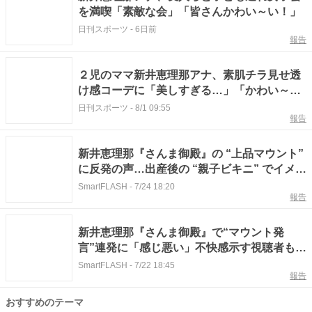
を満喫「素敵な会」「皆さんかわい～い！」
日刊スポーツ
-
6日前
報告
２児のママ新井恵理那アナ、素肌チラ見せ透
け感コーデに「美しすぎる…」「かわい～
い！」
日刊スポーツ
-
8/1 09:55
報告
新井恵理那『さんま御殿』の “上品マウント”
に反発の声…出産後の “親子ビキニ” でイメー
ジ改善も、尾を引く “嫌味コメント” 騒動
SmartFLASH
-
7/24 18:20
報告
新井恵理那『さんま御殿』で“マウント発
言”連発に「感じ悪い」不快感示す視聴者も…
レギュラーゼロで見せた“空回り”
SmartFLASH
-
7/22 18:45
報告
おすすめのテーマ