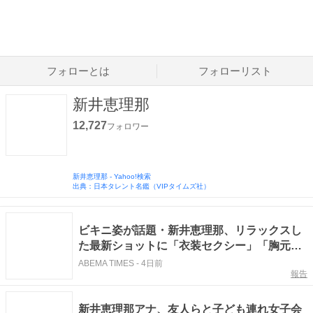
フォローとは
フォローリスト
新井恵理那
12,727
フォロワー
新井恵理那
-
Yahoo!検索
出典：日本タレント名鑑（VIPタイムズ社）
ビキニ姿が話題・新井恵理那、リラックスし
た最新ショットに「衣装セクシー」「胸元が
気になって仕方ないですが、お美しい」など
ABEMA TIMES
-
4日前
報告
反響
新井恵理那アナ、友人らと子ども連れ女子会