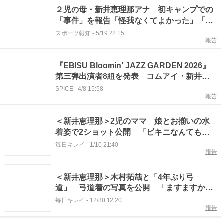
２児の母・新井恵理那アナ 初キャンプでの
「事件」を報告「怪我なくてよかった」「大
丈夫ですか？」と反響
スポーツ報知
-
5/19 22:15
報告
『EBISU Bloomin’ JAZZ GARDEN 2026』
第三弾出演者8組を発表 コムアイ・新井恵
理那の絵本読み聞かせ会や、キッズによるス
SPICE
-
4/8 15:58
報告
テージも開催
＜新井恵理那＞2児のママ 娘とお揃いの水
着姿で2ショット公開 「ビキニなんてもう
着ることないと思ってたけど…」
毎日キレイ
-
1/10 21:40
報告
＜新井恵理那＞木村拓哉と「4年ぶり弓
道」 弓道着の写真を公開 「ますますかっ
こよくなっていく木村拓哉さんをぜひご覧く
毎日キレイ
-
12/30 12:20
報告
ださい！！」