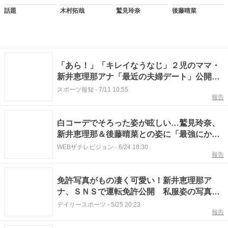
話題
木村拓哉
鷲見玲奈
後藤晴菜
「あら！」「キレイなうなじ」２児のママ・
新井恵理那アナ「最近の夫婦デート」公開
「旦那さんが羨ましい」
スポーツ報知
-
7/11 10:55
報告
白コーデでそろった姿が眩しい…鷲見玲奈、
新井恵理那＆後藤晴菜との姿に「最強にかわ
いいトリオ！」
WEBザテレビジョン
-
6/24 18:30
報告
免許写真がもの凄く可愛い！新井恵理那ア
ナ、ＳＮＳで運転免許公開 私服姿の写真に
騒然「写真写りが綺麗」「バッチリ美女」
デイリースポーツ
-
5/25 20:23
報告
「いーなー」 見事な写り