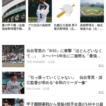
夏の甲子園（全国
プロ注目の高校球
札幌日大高校 男子
高校野球北・南北
高校野球選手権大
児
硬式野球部（北海
海道大会（北・南
会）
道）
北海道代表）
仙台育英の「8/10」に衝撃「ほとんどいなく
て…」 スーパー1年生に二遊間も「最強世
代になる」
THE ANSWER
-
1日前
報告
「引っ張っていくじゃない」 仙台育英・須
江監督が求める“令和のリーダー像”
Full-Count
-
1日前
報告
甲子園開幕戦から登板4投手全員が140キロ超