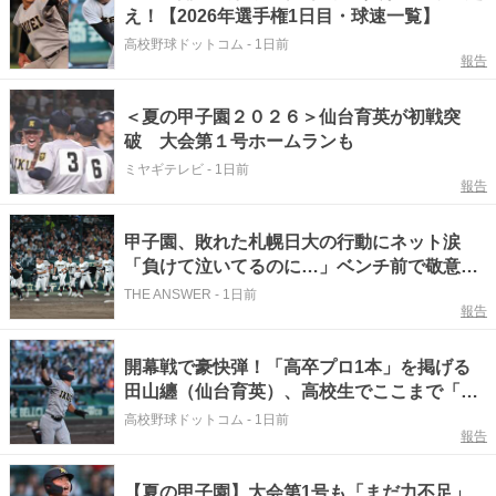
え！【2026年選手権1日目・球速一覧】
高校野球ドットコム
-
1日前
報告
＜夏の甲子園２０２６＞仙台育英が初戦突
破 大会第１号ホームランも
ミヤギテレビ
-
1日前
報告
甲子園、敗れた札幌日大の行動にネット涙
「負けて泣いてるのに…」ベンチ前で敬意
「素敵すぎる」
THE ANSWER
-
1日前
報告
開幕戦で豪快弾！「高卒プロ1本」を掲げる
田山纏（仙台育英）、高校生でここまで「強
烈に引っ張る」打者はいない！＜高校野球ド
高校野球ドットコム
-
1日前
報告
ットコム注目選手ファイル・コム注＞
【夏の甲子園】大会第1号も「まだ力不足」