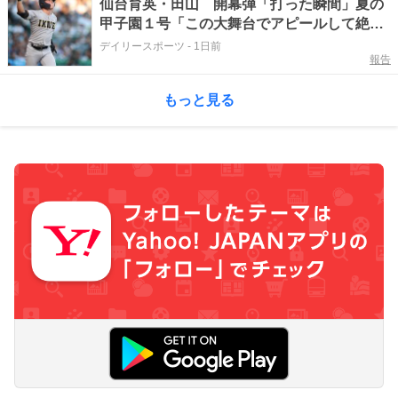
仙台育英・田山 開幕弾「打った瞬間」夏の
甲子園１号「この大舞台でアピールして絶対
にプロに行きたい」２回戦へ
デイリースポーツ
-
1日前
報告
もっと見る