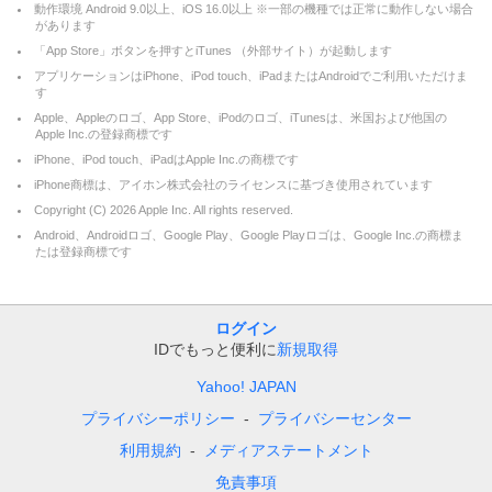
動作環境 Android 9.0以上、iOS 16.0以上 ※一部の機種では正常に動作しない場合
があります
「App Store」ボタンを押すとiTunes （外部サイト）が起動します
アプリケーションはiPhone、iPod touch、iPadまたはAndroidでご利用いただけま
す
Apple、Appleのロゴ、App Store、iPodのロゴ、iTunesは、米国および他国の
Apple Inc.の登録商標です
iPhone、iPod touch、iPadはApple Inc.の商標です
iPhone商標は、アイホン株式会社のライセンスに基づき使用されています
Copyright (C)
2026
Apple Inc. All rights reserved.
Android、Androidロゴ、Google Play、Google Playロゴは、Google Inc.の商標ま
たは登録商標です
ログイン
IDでもっと便利に
新規取得
Yahoo! JAPAN
プライバシーポリシー
プライバシーセンター
利用規約
メディアステートメント
免責事項