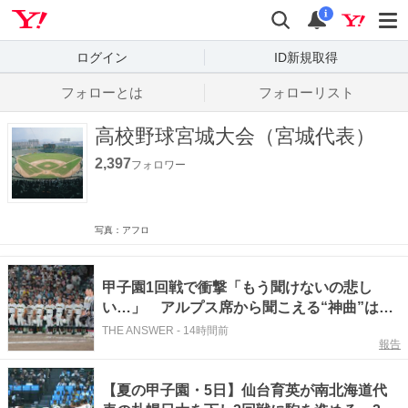
Yahoo! JAPAN
検索
通知数
i
ログイン
ID新規取得
フォローとは
フォローリスト
高校野球宮城大会（宮城代表）
2,397
フォロワー
写真：アフロ
甲子園1回戦で衝撃「もう聞けないの悲し
い…」 アルプス席から聞こえる“神曲”は
「耳に残る」
THE ANSWER
-
14時間前
報告
【夏の甲子園・5日】仙台育英が南北海道代