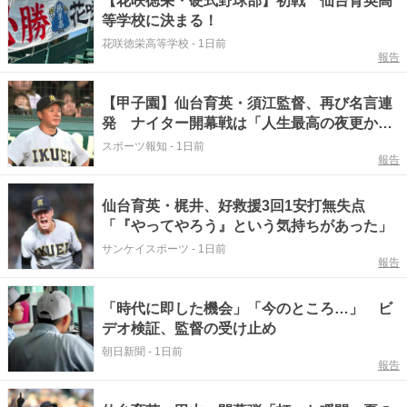
【花咲徳栄・硬式野球部】初戦 仙台育英高
等学校に決まる！
花咲徳栄高等学校
-
1日前
報告
【甲子園】仙台育英・須江監督、再び名言連
発 ナイター開幕戦は「人生最高の夜更か
し」ビデオ判定初導入も審判に敬意「やたら
スポーツ報知
-
1日前
報告
めったら、するつもりはない」…過去の名文
句一覧
仙台育英・梶井、好救援3回1安打無失点
「『やってやろう』という気持ちがあった」
サンケイスポーツ
-
1日前
報告
「時代に即した機会」「今のところ…」 ビ
デオ検証、監督の受け止め
朝日新聞
-
1日前
報告