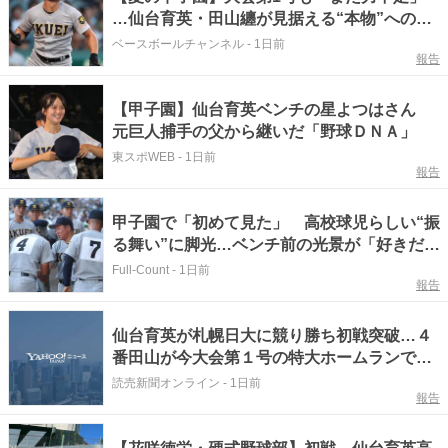
…仙台育英・田山纏が見据える“本物”への条
件 下級生を引っ張る4番の覚悟
ベースボールチャンネル
-
1日前
報告
【甲子園】仙台育英ベンチの星よつはさん
元巨人捕手の父から継いだ「野球ＤＮＡ」
東スポWEB
-
1日前
報告
甲子園で「初めて見た」 高校球児らしい“振
る舞い”に脚光…ベンチ前の光景が「好きだな
ぁ」
Full-Count
-
1日前
報告
仙台育英が札幌日大に競り勝ち初戦突破…４
番田山が今大会第１号の特大ホームランで貴
重な追加点「とても気持ちいい」
読売新聞オンライン
-
1日前
報告