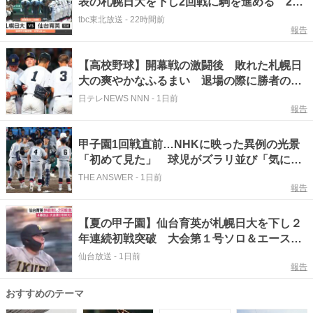
表の札幌日大を下し2回戦に駒を進める 2回
戦は8月12日第2試合で埼玉代表の花咲徳栄と
tbc東北放送
-
22時間前
報告
対戦
【高校野球】開幕戦の激闘後 敗れた札幌日
大の爽やかなふるまい 退場の際に勝者の仙
台育英を拍手で送り出す
日テレNEWS NNN
-
1日前
報告
甲子園1回戦直前…NHKに映った異例の光景
「初めて見た」 球児がズラリ並び「気にな
る」X話題
THE ANSWER
-
1日前
報告
【夏の甲子園】仙台育英が札幌日大を下し２
年連続初戦突破 大会第１号ソロ＆エースの
締めで好発進
仙台放送
-
1日前
報告
おすすめのテーマ