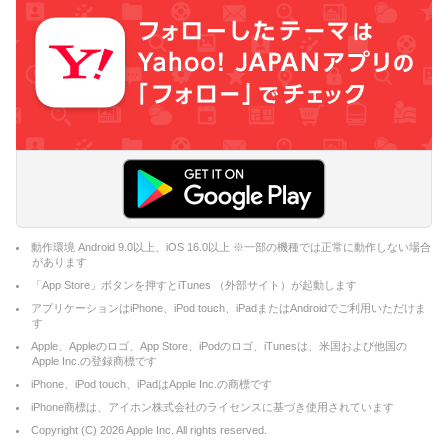
動作環境 Android 9.0以上、iOS 16.0以上 ※一部の機種では正常に動作しない場合
があります
「App Store」ボタンを押すとiTunes （外部サイト）が起動します
アプリケーションはiPhone、iPod touch、iPadまたはAndroidでご利用いただけま
す
Apple、Appleのロゴ、App Store、iPodのロゴ、iTunesは、米国および他国の
Apple Inc.の登録商標です
iPhone、iPod touch、iPadはApple Inc.の商標です
iPhone商標は、アイホン株式会社のライセンスに基づき使用されています
Copyright (C)
2026
Apple Inc. All rights reserved.