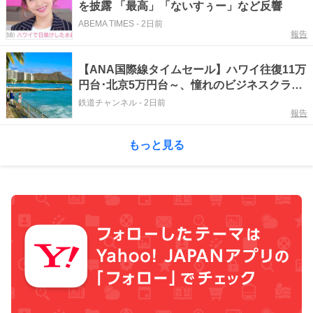
を披露 「最高」「ないすぅー」など反響
ABEMA TIMES
-
2日前
報告
【ANA国際線タイムセール】ハワイ往復11万
円台･北京5万円台～、憧れのビジネスクラス
も！来春のGW旅行まで狙える激アツ路線ま
鉄道チャンネル
-
2日前
報告
とめ（8/10まで）
もっと見る