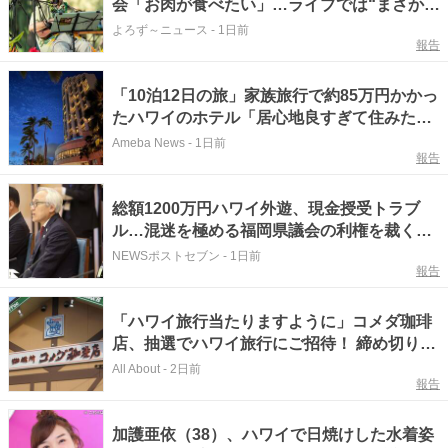
会「お肉が食べたい」…ライブでは“まさかの
アノ曲”に初挑戦！
よろず～ニュース
-
1日前
報告
「10泊12日の旅」家族旅行で約85万円かかっ
たハワイのホテル「居心地良すぎて住みた
い」
Ameba News
-
1日前
報告
総額1200万円ハワイ外遊、現金授受トラブ
ル…混迷を極める福岡県議会の利権を裁くべ
き“本当の第三者委員会”とは
NEWSポストセブン
-
1日前
報告
「ハワイ旅行当たりますように」コメダ珈琲
店、抽選でハワイ旅行にご招待！ 締め切りは
8月11日
All About
-
2日前
報告
加護亜依（38）、ハワイで日焼けした水着姿