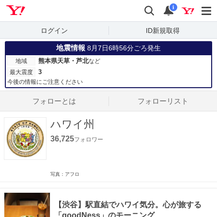
Yahoo! JAPAN
検索
通知数
i
ログイン
ID新規取得
地震情報
8月7日6時56分ごろ発生
熊本県天草・芦北
地域
など
3
最大震度
今後の情報にご注意ください
フォローとは
フォローリスト
ハワイ州
36,725
フォロワー
写真：アフロ
【渋谷】駅直結でハワイ気分。心が旅する
「goodNess」のモーニング