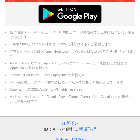
動作環境 Android 9.0以上、iOS 16.0以上 ※一部の機種では正常に動作しない場合
があります
「App Store」ボタンを押すとiTunes （外部サイト）が起動します
アプリケーションはiPhone、iPod touch、iPadまたはAndroidでご利用いただけま
す
Apple、Appleのロゴ、App Store、iPodのロゴ、iTunesは、米国および他国の
Apple Inc.の登録商標です
iPhone、iPod touch、iPadはApple Inc.の商標です
iPhone商標は、アイホン株式会社のライセンスに基づき使用されています
Copyright (C)
2026
Apple Inc. All rights reserved.
Android、Androidロゴ、Google Play、Google Playロゴは、Google Inc.の商標ま
たは登録商標です
ログイン
IDでもっと便利に
新規取得
Yahoo! JAPAN