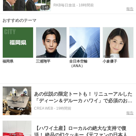
月にはハワイ・真珠湾でも灯火
RKB毎日放送
-
18時間前
0:48
報告
おすすめのテーマ
福岡県
三浦翔平
全日本空輸
小倉優子
（ANA）
あの伝説の限定トートも！ リニューアルした
「ディーン＆デルーカ ハワイ」で必須のお土
産8選
CREA WEB
-
19時間前
報告
【ハワイ土産】ローカルの絶大な支持で復
活！ 絶品の幻クッキー《元ファンの日本人女