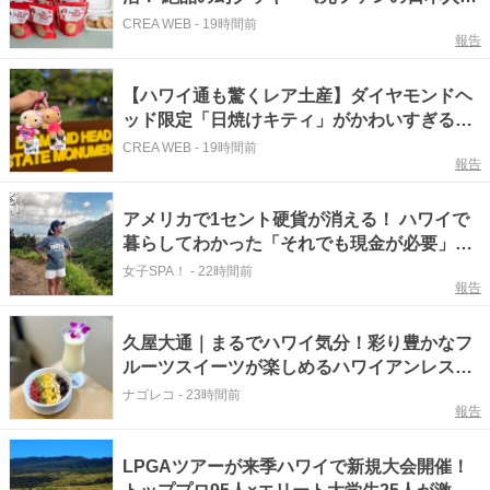
性が受け継いだ名店》
CREA WEB
-
19時間前
報告
【ハワイ通も驚くレア土産】ダイヤモンドヘ
ッド限定「日焼けキティ」がかわいすぎる！
《日焼けポチャッコ、ぐでたまも》
CREA WEB
-
19時間前
報告
アメリカで1セント硬貨が消える！ ハワイで
暮らしてわかった「それでも現金が必要」な
ワケ
女子SPA！
-
22時間前
報告
久屋大通｜まるでハワイ気分！彩り豊かなフ
ルーツスイーツが楽しめるハワイアンレスト
ラン
ナゴレコ
-
23時間前
報告
LPGAツアーが来季ハワイで新規大会開催！