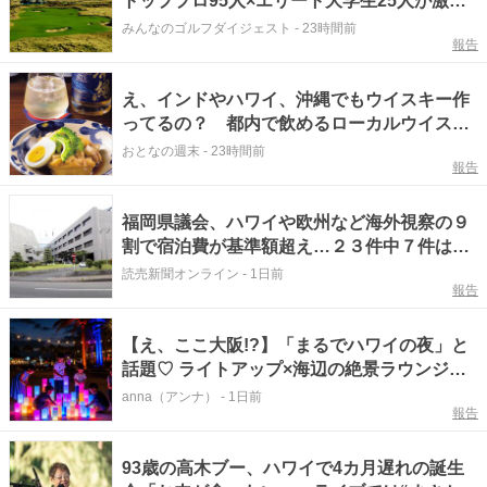
トッププロ95人×エリート大学生25人が激突
する「ナネアカップ」【米女子ツアー】
みんなのゴルフダイジェスト
-
23時間前
報告
え、インドやハワイ、沖縄でもウイスキー作
ってるの？ 都内で飲めるローカルウイスキ
ー＆フード3選
おとなの週末
-
23時間前
報告
福岡県議会、ハワイや欧州など海外視察の９
割で宿泊費が基準額超え…２３件中７件は１
泊１０万円以上
読売新聞オンライン
-
1日前
報告
【え、ここ大阪!?】「まるでハワイの夜」と
話題♡ ライトアップ×海辺の絶景ラウンジで
非日常を味わう夏
anna（アンナ）
-
1日前
報告
93歳の高木ブー、ハワイで4カ月遅れの誕生