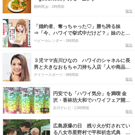
朝時間.jp
-
2時間前
報告
「婚約者、奪っちゃった♡」勝ち誇る妹
⇒「今、ハワイで挙式中だけど？」妹のとん
でもない勘違いとは
ベビーカレンダー
-
3時間前
報告
３児ママ吉川ひなの ハワイのシャネルに長
男と大きなおもちゃ刀持ち入店「人や商品に
ぶつからないかと…」と苦笑い、息子は２本
デイリースポーツ
-
9時間前
報告
円安でも「ハワイ気分」を満喫 金
沢・香林坊大和でハワイフェア開幕
28店舗が集結
石川テレビ
-
12時間前
2:46
報告
広島原爆の日 残り火が灯されてい
る八女市星野村で平和祈念式典 5