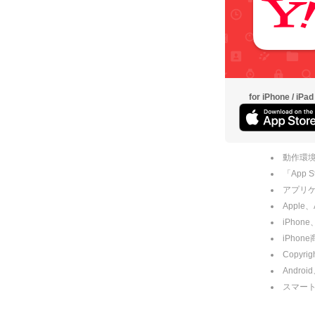
for iPhone / iPad
動作環境
「App
アプリケー
Apple
iPhone
iPho
Copyrig
Andro
スマー