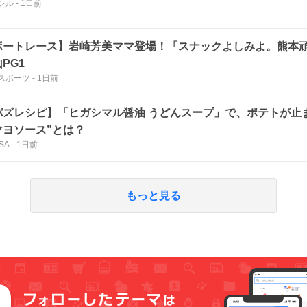
シル
-
1日前
ボートレース】岩崎芳美ママ登場！「スナックよしみよ。熊本
PG1
スポーツ
-
1日前
バズレシピ】「ヒガシマル醤油 うどんスープ」で、ポテトが止
マヨソース”とは？
SA
-
1日前
もっと見る