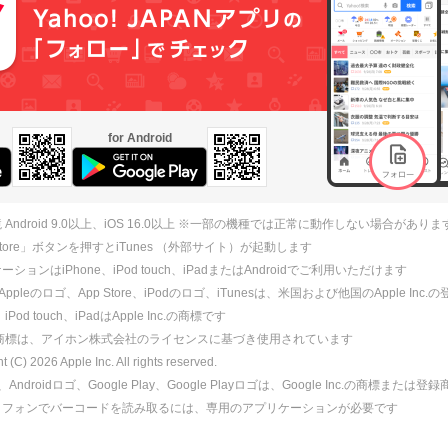
for Android
 Android 9.0以上、iOS 16.0以上 ※一部の機種では正常に動作しない場合がありま
 Store」ボタンを押すとiTunes （外部サイト）が起動します
ションはiPhone、iPod touch、iPadまたはAndroidでご利用いただけます
、Appleのロゴ、App Store、iPodのロゴ、iTunesは、米国および他国のApple Inc
、iPod touch、iPadはApple Inc.の商標です
ne商標は、アイホン株式会社のライセンスに基づき使用されています
ht (C)
2026
Apple Inc. All rights reserved.
id、Androidロゴ、Google Play、Google Playロゴは、Google Inc.の商標または
トフォンでバーコードを読み取るには、専用のアプリケーションが必要です