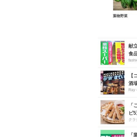
葉物野菜
献
食
fash
【
酒
Ray
「
ピ5
クラ
「