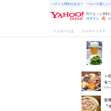
ハチにも権利がある？ ペルーの新しい
IDでもっと便利
ログイン
［
フォローとは
フォローリスト
＜
を
MAN
生
『