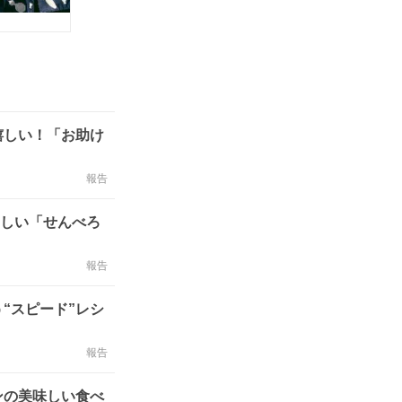
嬉しい！「お助け
報告
さしい「せんべろ
報告
“スピード”レシ
報告
ンの美味しい食べ