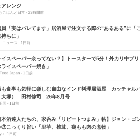
＆アレンジ
ちごはんと日常
-
23時間前
店員「実はバレてます」居酒屋で注文する際の“あるある”に「
気持ちに」
LL ニュース
-
1日前
ライスペーパー余ってない？】トースターで5分！外カリ中プリ
のライスペーパー焼き」
Feed Japan
-
1日前
酒も食事も気軽に楽しむ自由なインド料理居酒屋 カッチャル
・大塚） 田村修司 26年8月号
王国
-
1日前
日本酒達人たちの、家呑み「リピートつまみ」帖】ジョン・ゴ
み③こっくり旨い「里芋、椎茸、鶏もも肉の煮物」
yu
-
1日前