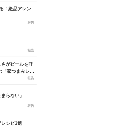
る！絶品アレン
報告
報告
しさがビールを呼
の「家つまみレシ
報告
止まらない」
報告
”レシピ3選