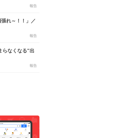
報告
頑張れ～！！」／
報告
まらなくなる“出
報告