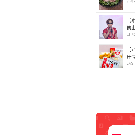
クラ
【
徳山
日刊
【
汁
LASI