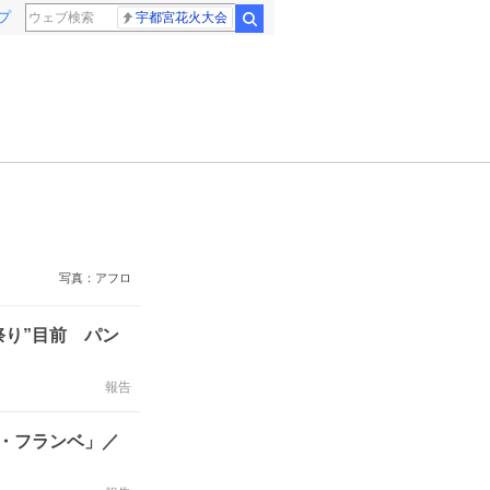
プ
宇都宮花火大会
検索
写真：アフロ
祭り”目前 パン
報告
・フランベ」／