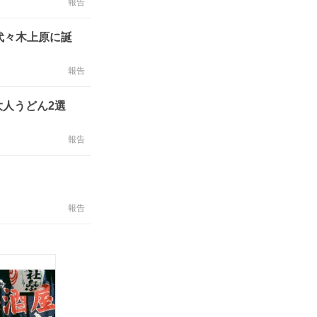
報告
代々木上原に誕
報告
人うどん2選
報告
報告