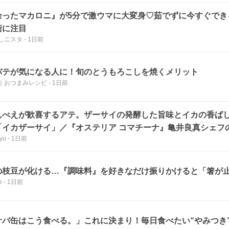
余ったマカロニ』が5分で激ウマに大変身♡茹でずに今すぐでき
術に注目
しニスタ
-
1日前
バテが気になる人に！旬のとうもろこしを焼くメリット
｜おつまみレシピ
-
1日前
んべえが歓喜するアテ。ザーサイの発酵した旨味とイカの香ば
「イカザーサイ」／『オステリア コマチーナ』⻲井良真シェフ
yu
-
1日前
」
の枝豆が化ける…『調味料』を好きなだけ振りかけると「箸が
e
-
1日前
サバ缶はこう食べる。」これに決まり！毎日食べたい“やみつき