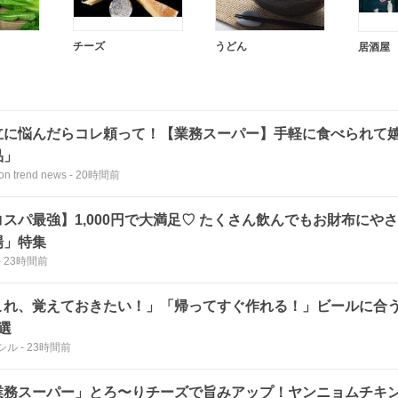
チーズ
うどん
居酒屋
立に悩んだらコレ頼って！【業務スーパー】手軽に食べられて
品」
ion trend news
-
20時間前
コスパ最強】1,000円で大満足♡ たくさん飲んでもお財布にや
場」特集
-
23時間前
これ、覚えておきたい！」「帰ってすぐ作れる！」ビールに合う
選
シル
-
23時間前
業務スーパー」とろ〜りチーズで旨みアップ！ヤンニョムチキ