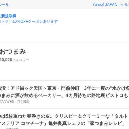
ルール
Yahoo! JAPAN
ヘル
に
新規取得
おトク］10％OFFクーポンあります
おつまみ
20,026
フォロワー
出没！アド街ック天国＞東京・門前仲町 3年に一度の“水かけ
つまみに酒が飲めるベーカリー、4カ月待ちの路地裏ビストロも
TANWEB
-
7時間前
地は5枚重ねた春巻きの皮。クリスピー＆クリーミーな「タルト
オステリア コマチーナ』亀井良真シェフの「家つまみレシピ」