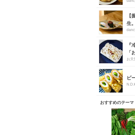
danc
【
生
danc
『
「
お天
ビ
N.D.
おすすめのテーマ