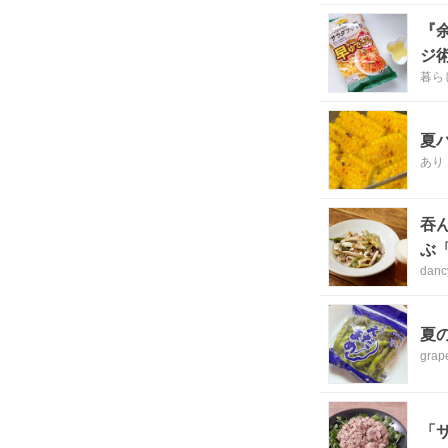
『
ジ
暮ら
夏
あり
吞
ぶ
danc
ピ
夏
grap
「