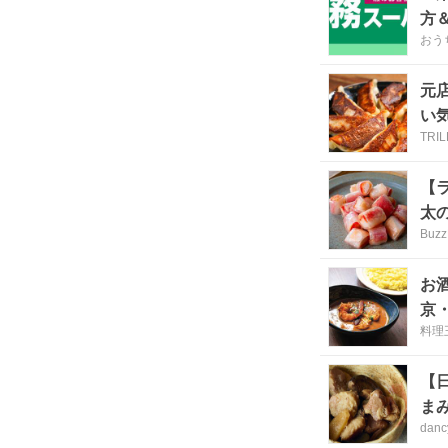
方
おう
元
い
TRI
【
太
Buzz
お
京
料理
【
ま
danc