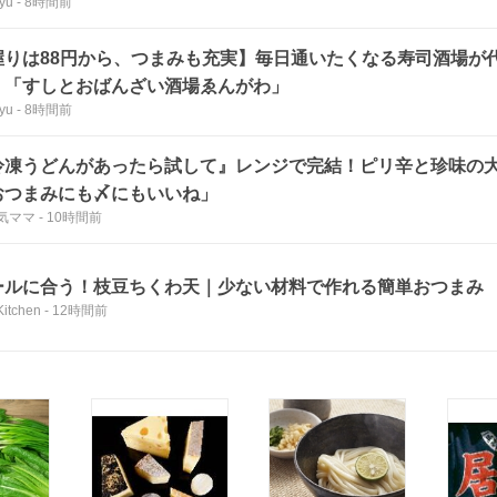
yu
-
8時間前
握りは88円から、つまみも充実】毎日通いたくなる寿司酒場が
。「すしとおばんざい酒場ゑんがわ」
yu
-
8時間前
冷凍うどんがあったら試して』レンジで完結！ピリ辛と珍味の大
おつまみにも〆にもいいね」
気ママ
-
10時間前
ールに合う！枝豆ちくわ天｜少ない材料で作れる簡単おつまみ
Kitchen
-
12時間前