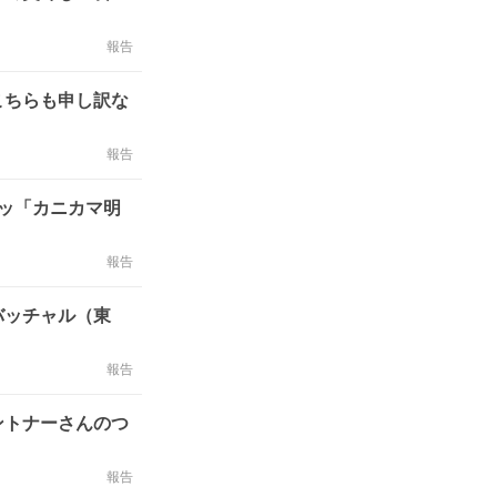
報告
こちらも申し訳な
報告
ッ「カニカマ明
報告
バッチャル（東
報告
ントナーさんのつ
報告