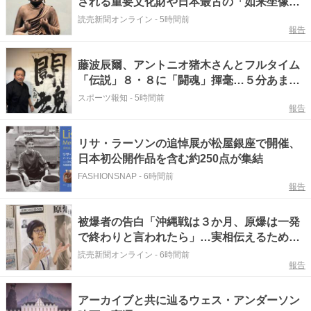
される重要文化財や日本最古の「如来坐像」
など公開
読売新聞オンライン
-
5時間前
報告
藤波辰爾、アントニオ猪木さんとフルタイム
「伝説」８・８に「闘魂」揮毫…５分あまり
をかけた入魂「書」に「精いっぱい書いたん
スポーツ報知
-
5時間前
報告
で８０点、９０点」…「人間・藤波辰爾展」
開催
リサ・ラーソンの追悼展が松屋銀座で開催、
日本初公開作品を含む約250点が集結
FASHIONSNAP
-
6時間前
報告
被爆者の告白「沖縄戦は３か月、原爆は一発
で終わりと言われたら」…実相伝えるため沖
縄で続けた原爆展
読売新聞オンライン
-
6時間前
報告
アーカイブと共に辿るウェス・アンダーソン