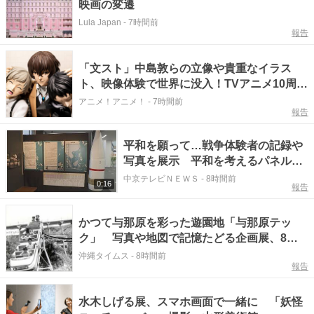
映画の変遷
Lula Japan
-
7時間前
報告
「文スト」中島敦らの立像や貴重なイラス
ト、映像体験で世界に没入！TVアニメ10周年
記念展の東京会場フォトレポートが到着
アニメ！アニメ！
-
7時間前
報告
平和を願って…戦争体験者の記録や
写真を展示 平和を考えるパネル
展 三重・熊野市
中京テレビＮＥＷＳ
-
8時間前
0:16
報告
かつて与那原を彩った遊園地「与那原テッ
ク」 写真や地図で記憶たどる企画展、8月
19日に開催
沖縄タイムス
-
8時間前
報告
水木しげる展、スマホ画面で一緒に 「妖怪