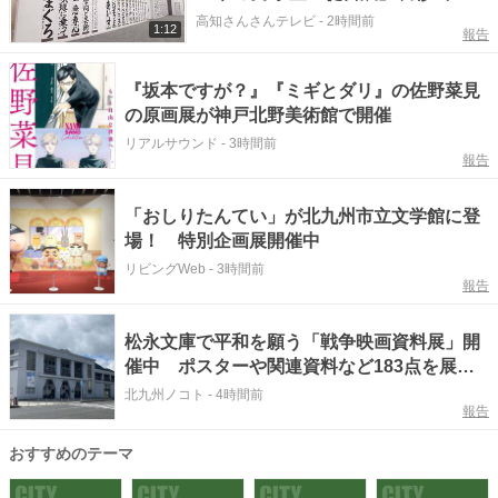
高知さんさんテレビ
-
2時間前
1:12
報告
『坂本ですが？』『ミギとダリ』の佐野菜見
の原画展が神戸北野美術館で開催
リアルサウンド
-
3時間前
報告
「おしりたんてい」が北九州市立文学館に登
場！ 特別企画展開催中
リビングWeb
-
3時間前
報告
松永文庫で平和を願う「戦争映画資料展」開
催中 ポスターや関連資料など183点を展示
【北九州市門司区】
北九州ノコト
-
4時間前
報告
おすすめのテーマ