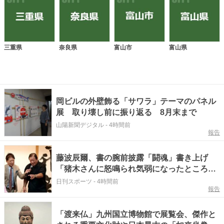
三重県
奈良県
富山市
富山県
岡ビルの外壁飾る「サワラ」テーマのパネル
展 取り壊し前に振り返る 8月末まで
山陽新聞デジタル
-
4時間前
報告
藤波辰爾、書の腕前披露「闘魂」書き上げ
「猪木さんに怒鳴られ気弱になったところが
『鬼』に…」
日刊スポーツ
-
4時間前
報告
「渡来仏」九州国立博物館で展覧会、傑作と