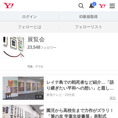
Yahoo! JAPAN
検索
通知数
i
ログイン
ID新規取得
フォローとは
フォローリスト
展覧会
23,548
フォロワー
写真：アフロ
レイテ島での戦死者など紹介…「語
り継ぎたい平和への想い」と題した
パネル展 熊野市文化交流センターで
東海テレビ
-
29分前
0:35
報告
11日まで
園児から高校生まで力作がズラリ！
「筆の友 学童生徒書展」表彰式