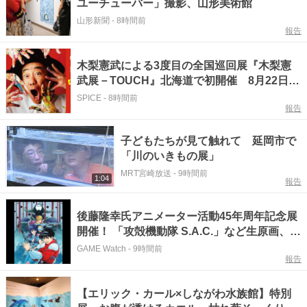
ユーチューバー」撮影、山形美術館
山形新聞
-
8時間前
報告
木梨憲武による3度目の全国巡回展『木梨憲
武展－TOUCH』北海道で初開催 8月22日
（土）までサッポロファクトリーギャラリー
SPICE
-
8時間前
報告
で開催中
子どもたちが見て触れて 延岡市で
「川のいきもの展」
MRT宮崎放送
-
9時間前
1:04
報告
後藤隆幸氏アニメーター活動45年周年記念展
開催！ 「攻殻機動隊 S.A.C.」など生原画、総
作画監督修正が展示
GAME Watch
-
9時間前
報告
【エリック・カール×しながわ水族館】特別