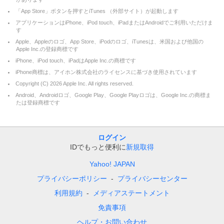
「App Store」ボタンを押すとiTunes （外部サイト）が起動します
アプリケーションはiPhone、iPod touch、iPadまたはAndroidでご利用いただけま
す
Apple、Appleのロゴ、App Store、iPodのロゴ、iTunesは、米国および他国の
Apple Inc.の登録商標です
iPhone、iPod touch、iPadはApple Inc.の商標です
iPhone商標は、アイホン株式会社のライセンスに基づき使用されています
Copyright (C)
2026
Apple Inc. All rights reserved.
Android、Androidロゴ、Google Play、Google Playロゴは、Google Inc.の商標ま
たは登録商標です
ログイン
IDでもっと便利に
新規取得
Yahoo! JAPAN
プライバシーポリシー
プライバシーセンター
利用規約
メディアステートメント
免責事項
ヘルプ・お問い合わせ