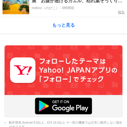
展 お腹が透けるカエル、枯れ葉そっくりの
魚！?
nobico（のびこ）
-
9時間前
報告
もっと見る
動作環境 Android 9.0以上、iOS 16.0以上 ※一部の機種では正常に動作しない場合
があります