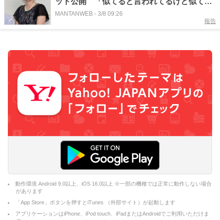
ット公開 「似てると言われてるけど似てる
かな？」
MANTANWEB
-
3/8 09:26
報告
動作環境 Android 9.0以上、iOS 16.0以上 ※一部の機種では正常に動作しない場合
があります
「App Store」ボタンを押すとiTunes （外部サイト）が起動します
アプリケーションはiPhone、iPod touch、iPadまたはAndroidでご利用いただけま