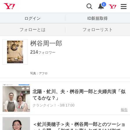
Yahoo! JAPAN
検索
通知数
i
ログイン
ID新規取得
フォローとは
フォローリスト
桝谷周一郎
214
フォロワー
写真：アフロ
北陽・虻川、夫・桝谷周一郎と夫婦共演「似
てるかな？」
クランクイン！
-
3/8 17:00
報告
＜虻川美穂子＞夫・桝谷周一郎とのツーショ