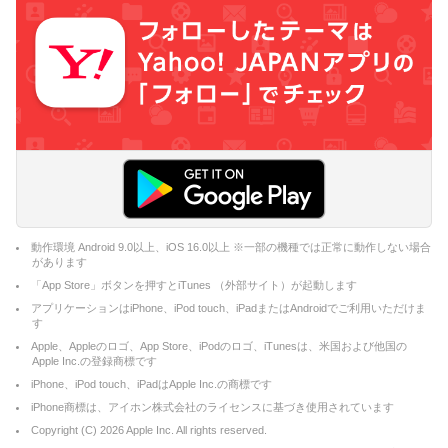
動作環境 Android 9.0以上、iOS 16.0以上 ※一部の機種では正常に動作しない場合
があります
「App Store」ボタンを押すとiTunes （外部サイト）が起動します
アプリケーションはiPhone、iPod touch、iPadまたはAndroidでご利用いただけま
す
Apple、Appleのロゴ、App Store、iPodのロゴ、iTunesは、米国および他国の
Apple Inc.の登録商標です
iPhone、iPod touch、iPadはApple Inc.の商標です
iPhone商標は、アイホン株式会社のライセンスに基づき使用されています
Copyright (C)
2026
Apple Inc. All rights reserved.