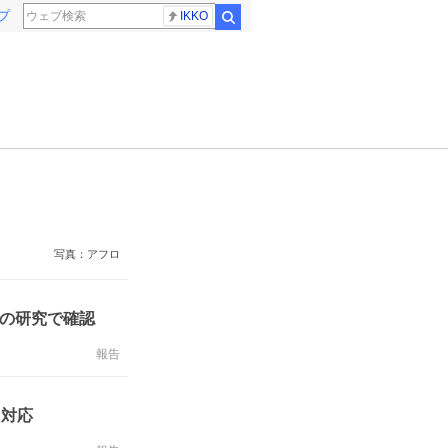
プ
IKKO
検索
写真：アフロ
人の研究で確認
報告
に対応