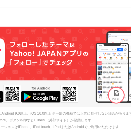
for Android
 Android 9.0以上、iOS 16.0以上 ※一部の機種では正常に動作しない場合がありま
 Store」ボタンを押すとiTunes （外部サイト）が起動します
ションはiPhone、iPod touch、iPadまたはAndroidでご利用いただけます