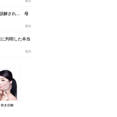
報告
誤解され… 母
報告
末に判明した本当
報告
・吹き出物