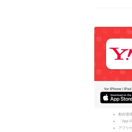
for iPhone / iPad
動作環境
「App
アプリケー