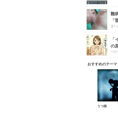
難
「
まい
「
の
ベビ
おすすめのテーマ
うつ病