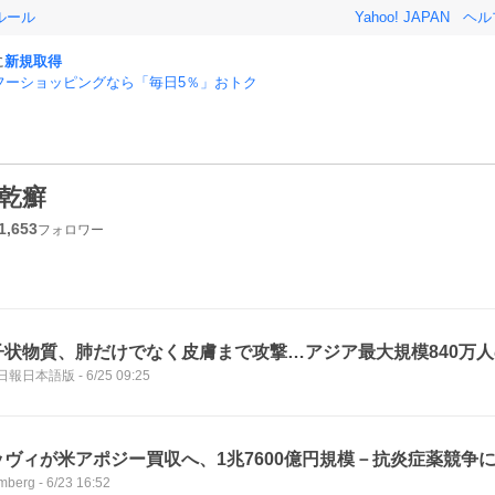
ルール
Yahoo! JAPAN
ヘル
に
新規取得
フーショッピングなら「毎日5％」おトク
乾癬
1,653
フォロワー
子状物質、肺だけでなく皮膚まで攻撃…アジア最大規模840万
日報日本語版
-
6/25 09:25
ッヴィが米アポジー買収へ、1兆7600億円規模－抗炎症薬競争
mberg
-
6/23 16:52