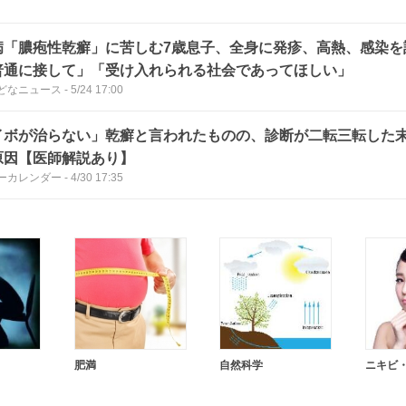
病「膿疱性乾癬」に苦しむ7歳息子、全身に発疹、高熱、感染を
普通に接して」「受け入れられる社会であってほしい」
どなニュース
-
5/24 17:00
イボが治らない」乾癬と言われたものの、診断が二転三転した
原因【医師解説あり】
ーカレンダー
-
4/30 17:35
肥満
自然科学
ニキビ