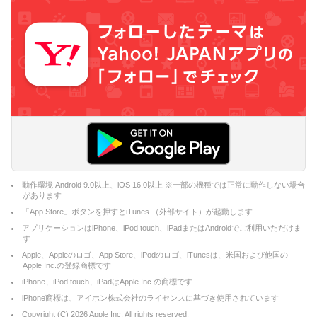
動作環境 Android 9.0以上、iOS 16.0以上 ※一部の機種では正常に動作しない場合
があります
「App Store」ボタンを押すとiTunes （外部サイト）が起動します
アプリケーションはiPhone、iPod touch、iPadまたはAndroidでご利用いただけま
す
Apple、Appleのロゴ、App Store、iPodのロゴ、iTunesは、米国および他国の
Apple Inc.の登録商標です
iPhone、iPod touch、iPadはApple Inc.の商標です
iPhone商標は、アイホン株式会社のライセンスに基づき使用されています
Copyright (C)
2026
Apple Inc. All rights reserved.