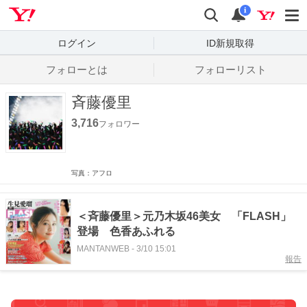
Yahoo! JAPAN
検索
通知数
i
ログイン
ID新規取得
フォローとは
フォローリスト
斉藤優里
3,716
フォロワー
写真：アフロ
＜斉藤優里＞元乃木坂46美女 「FLASH」
登場 色香あふれる
MANTANWEB
-
3/10 15:01
報告