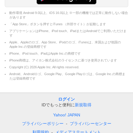
動作環境 Android 9.0以上、iOS 16.0以上 ※一部の機種では正常に動作しない場合
があります
「App Store」ボタンを押すとiTunes （外部サイト）が起動します
アプリケーションはiPhone、iPod touch、iPadまたはAndroidでご利用いただけま
す
Apple、Appleのロゴ、App Store、iPodのロゴ、iTunesは、米国および他国の
Apple Inc.の登録商標です
iPhone、iPod touch、iPadはApple Inc.の商標です
iPhone商標は、アイホン株式会社のライセンスに基づき使用されています
Copyright (C)
2026
Apple Inc. All rights reserved.
Android、Androidロゴ、Google Play、Google Playロゴは、Google Inc.の商標ま
たは登録商標です
ログイン
IDでもっと便利に
新規取得
Yahoo! JAPAN
プライバシーポリシー
プライバシーセンター
利用規約
メディアステートメント