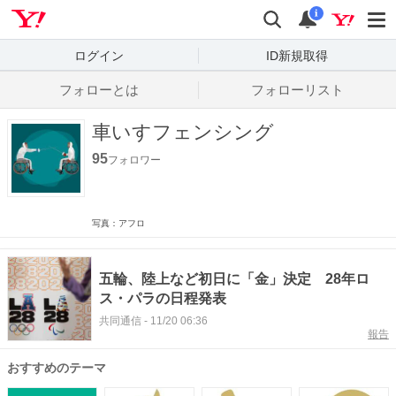
Yahoo! JAPAN
検索
通知数
i
ログイン
ID新規取得
フォローとは
フォローリスト
車いすフェンシング
95
フォロワー
写真：アフロ
五輪、陸上など初日に「金」決定 28年ロ
ス・パラの日程発表
共同通信
-
11/20 06:36
報告
おすすめのテーマ