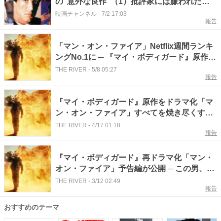
の“意外な良作”（1）批評家には嫌われた
が…ファンからの根強い支持
映画チャンネル
-
7/2 17:03
報告
「マン・オン・ファイア」Netflix週間ランキ
ングNo.1に ─ 『マイ・ボディガード』原作を
ドラマ化
THE RIVER
-
5/8 05:27
報告
『マイ・ボディガード』原作をドラマ化「マ
ン・オン・ファイア」すべてを焼き尽くす予
告編が発火
THE RIVER
-
4/17 01:18
報告
『マイ・ボディガード』再ドラマ化「マン・
オン・ファイア」予告編が公開 ─ この男、燃
えつきるまで止まらない
THE RIVER
-
3/12 02:49
報告
おすすめのテーマ