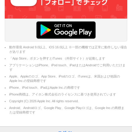
動作環境 Android 9.0以上、iOS 16.0以上 ※一部の機種では正常に動作しない場合
があります
「App Store」ボタンを押すとiTunes （外部サイト）が起動します
アプリケーションはiPhone、iPod touch、iPadまたはAndroidでご利用いただけま
す
Apple、Appleのロゴ、App Store、iPodのロゴ、iTunesは、米国および他国の
Apple Inc.の登録商標です
iPhone、iPod touch、iPadはApple Inc.の商標です
iPhone商標は、アイホン株式会社のライセンスに基づき使用されています
Copyright (C)
2026
Apple Inc. All rights reserved.
Android、Androidロゴ、Google Play、Google Playロゴは、Google Inc.の商標ま
たは登録商標です