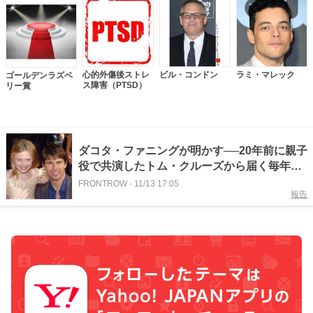
心的外傷後ストレ
ビル・コンドン
ラミ・マレック
ゴールデンラズベ
ス障害（PTSD）
リー賞
ダコタ・ファニングが明かす──20年前に親子
役で共演したトム・クルーズから届く毎年の
誕生日プレゼントとは
FRONTROW
-
11/13 17:05
報告