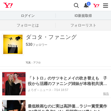
Yahoo! JAPAN
検索
通知数
i
ログイン
ID新規取得
フォローとは
フォローリスト
ダコタ・ファニング
530
フォロワー
写真：アフロ
「トトロ」のサツキとメイの吹き替えも 子
役から活躍のファニング姉妹が本格初共演す
る戦争映画が公開延期
よろず～ニュース
-
7/14 18:57
報告
最低映画なのに実は高評価…ラジー賞受賞作