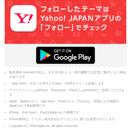
動作環境 Android 9.0以上、iOS 16.0以上 ※一部の機種では正常に動作しない場合
があります
「App Store」ボタンを押すとiTunes （外部サイト）が起動します
アプリケーションはiPhone、iPod touch、iPadまたはAndroidでご利用いただけま
す
Apple、Appleのロゴ、App Store、iPodのロゴ、iTunesは、米国および他国の
Apple Inc.の登録商標です
iPhone、iPod touch、iPadはApple Inc.の商標です
iPhone商標は、アイホン株式会社のライセンスに基づき使用されています
Copyright (C)
2026
Apple Inc. All rights reserved.