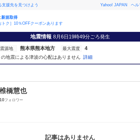
る支援先を見つけよう
Yahoo! JAPAN
ヘル
に
新規取得
おトク］10％OFFクーポンあります
地震情報
8月6日19時49分ごろ発生
熊本県熊本地方
4
震源地
最大震度
この地震による津波の心配はありません
詳細
椎橋慧也
10
フォロワー
記事はありません