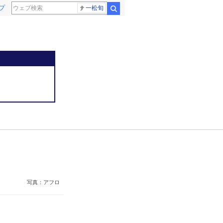
プ
一松旬
検索
写真：アフロ