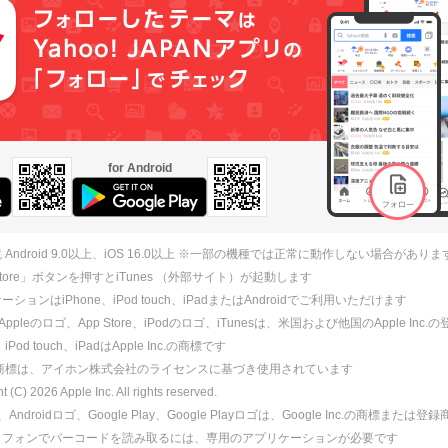
for Android
 Android 9.0以上、iOS 16.0以上 ※一部の機種では正常に動作しない場合がありま
 Store」ボタンを押すとiTunes （外部サイト）が起動します
ションはiPhone、iPod touch、iPadまたはAndroidでご利用いただけます
、Appleのロゴ、App Store、iPodのロゴ、iTunesは、米国および他国のApple Inc
、iPod touch、iPadはApple Inc.の商標です
ne商標は、アイホン株式会社のライセンスに基づき使用されています
ht (C)
2026
Apple Inc. All rights reserved.
id、Androidロゴ、Google Play、Google Playロゴは、Google Inc.の商標または
トフォンでバーコードを読み取るには、専用のアプリケーションが必要です