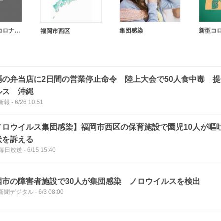
福岡県の新型コロナウイルス関連情報
集団感染
新型コ
福岡市西区
覇の弁当店に2日間の営業停止命令 陸上大会で50人食中毒 
ルス 沖縄
新報
-
6/26 10:51
ノロウイルス集団感染】福岡市西区の保育施設で園児10人が嘔
状を訴える
B毎日放送
-
6/15 15:40
国市の障害者施設で30人が集団感染 ノロウイルスを検出
新聞デジタル
-
6/3 08:00