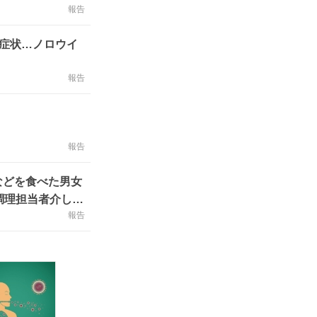
報告
吐症状…ノロウイ
報告
報告
などを食べた男女
調理担当者介して
報告