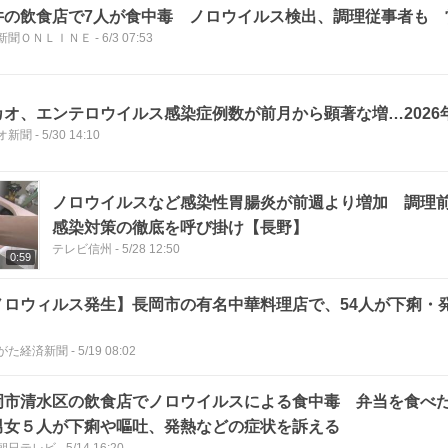
井の飲食店で7人が食中毒 ノロウイルス検出、調理従事者も 
新聞ＯＮＬＩＮＥ
-
6/3 07:53
カオ、エンテロウイルス感染症例数が前月から顕著な増…2026
オ新聞
-
5/30 14:10
ノロウイルスなど感染性胃腸炎が前週より増加 調理
感染対策の徹底を呼び掛け【長野】
テレビ信州
-
5/28 12:50
0:59
ノロウィルス発生】長岡市の有名中華料理店で、54人が下痢・
がた経済新聞
-
5/19 08:02
岡市清水区の飲食店でノロウイルスによる食中毒 弁当を食べ
男女５人が下痢や嘔吐、発熱などの症状を訴える