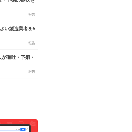
吐・下痢の症状を
報告
ざい製造業者を5
報告
人が嘔吐・下痢・
報告