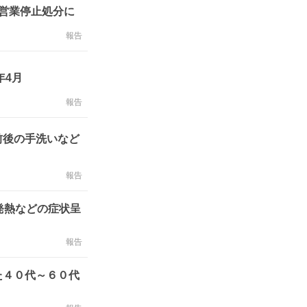
営業停止処分に
報告
年4月
報告
前後の手洗いなど
報告
発熱などの症状呈
報告
た４０代～６０代