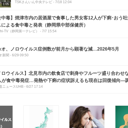
TSKさんいん中央テレビ
-
7/18 12:04
1:05
食中毒】焼津市内の居酒屋で食事した男女客12人が下痢･おう
スによる食中毒と発表（静岡県中部保健所）
ichi-TV（静岡第一テレビ）
-
7/7 15:54
カオ、ノロウイルス症例数が前月から顕著な減…2026年5月
オ新聞
-
6/29 09:50
ノロウイルス】北見市内の飲食店で刺身やフルーツ盛り合わせ
2人が食中毒発症…発熱や下痢の症状訴えるも現在は回復傾向―
道ニュースUHB
-
6/27 17:14
理に汚染した可能性〈北海道〉