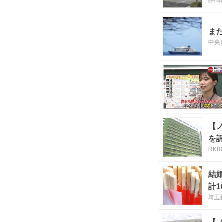
静岡
ま
中央
【
を
RK
結
計
埼玉