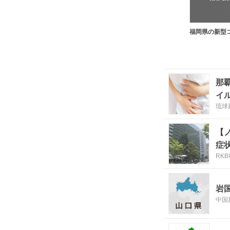
那
イ
琉球
【
症
RK
岩
中国