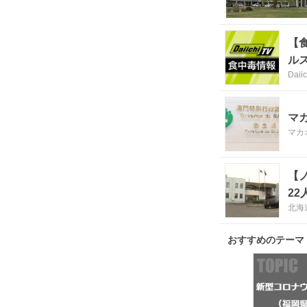
【
ル
Dai
マ
マカ
【
2
北海
料
おすすめのテーマ