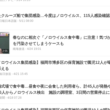
朝日テレビ
-
5/14 16:20
たクルーズ船で集団感染…今度はノロウイルス、115人感染確認
日報日本語版
-
5/11 08:00
春なのに相次ぐ「ノロウイルス食中毒」に注意！気づ
を汚染させてしまうケースも
南海放送
-
4/24 19:01
2:55
ノロウイルス集団感染】福岡市博多区の保育施設で園児12人が
訴える
B毎日放送
-
4/21 15:45
婚式場で食中毒…昼食や夜に会食した利用者ら、計45人が発
16人からノロウイルス検出 施設の調理室、3日間の営業停止に
新聞
-
4/18 07:28