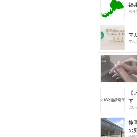
福
福井
マ
マカ
【
す
にい
静
の