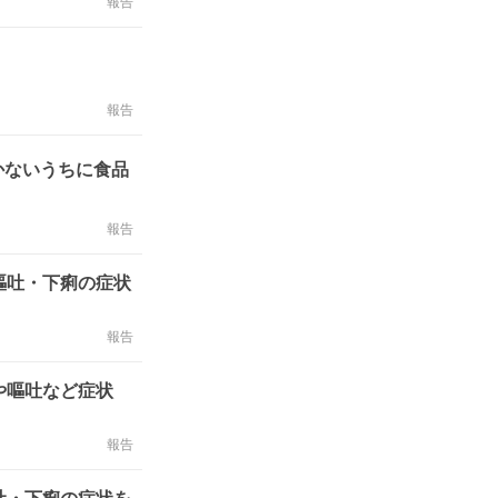
報告
報告
かないうちに食品
報告
嘔吐・下痢の症状
報告
熱や嘔吐など症状
報告