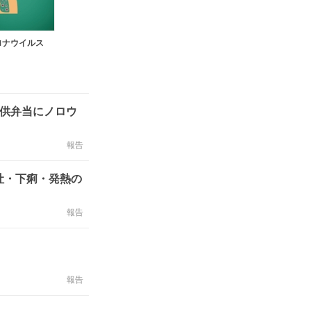
ロナウイルス
提供弁当にノロウ
報告
吐・下痢・発熱の
報告
報告