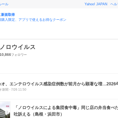
ルール
Yahoo! JAPAN
ヘル
に
新規取得
回購入限定、アプリで使えるお得なクーポン
ノロウイルス
10,866
フォロワー
カオ、エンテロウイルス感染症例数が前月から顕著な増…2026
オ新聞
-
7/26 11:50
「ノロウイルスによる集団食中毒」同じ店の弁当食べた
吐訴える（島根・浜田市）