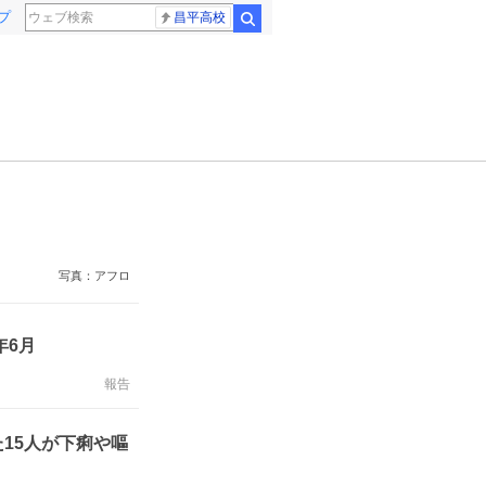
プ
昌平高校
検索
写真：アフロ
年6月
報告
15人が下痢や嘔