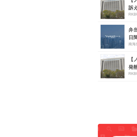
【
訴
RK
弁
日
南海
【
発
RK