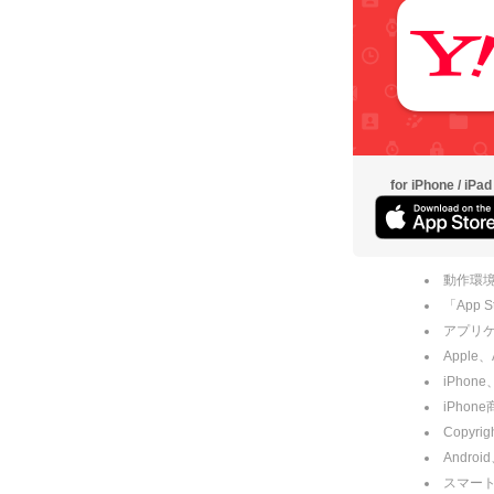
for iPhone / iPad
動作環境
「App
アプリケー
Apple
iPhone
iPho
Copyrig
Andro
スマー