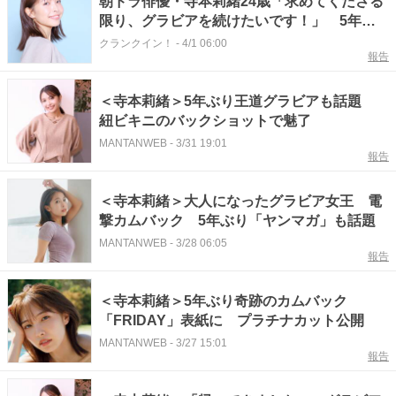
朝ドラ俳優・寺本莉緒24歳「求めてくださる
限り、グラビアを続けたいです！」 5年ぶ
り写真集で「芸能生活の第二章が始まれば」
クランクイン！
-
4/1 06:00
報告
＜寺本莉緒＞5年ぶり王道グラビアも話題
紐ビキニのバックショットで魅了
MANTANWEB
-
3/31 19:01
報告
＜寺本莉緒＞大人になったグラビア女王 電
撃カムバック 5年ぶり「ヤンマガ」も話題
MANTANWEB
-
3/28 06:05
報告
＜寺本莉緒＞5年ぶり奇跡のカムバック
「FRIDAY」表紙に プラチナカット公開
MANTANWEB
-
3/27 15:01
報告