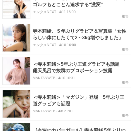
ゴルフもとことん追求する“激変”
エンタメNEXT
-
4/11 16:00
報告
寺本莉緒、５年ぶりグラビア＆写真集「女性
らしい体にしたくて2～3kg増やしました」
エンタメNEXT
-
4/10 16:00
報告
＜寺本莉緒＞5年ぶり王道グラビアも話題
露天風呂で抜群のプロポーション披露
MANTANWEB
-
4/10 10:31
報告
＜寺本莉緒＞「マガジン」登場 5年ぶり王
道グラビアも話題
MANTANWEB
-
4/8 21:01
報告
【今週のカバーガール】寺本莉緒 5年ぶりの