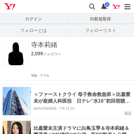
Yahoo! JAPAN
検索
通知数
i
ログイン
ID新規取得
フォローとは
フォローリスト
寺本莉緒
2,099
フォロワー
写真：アフロ
＜ファーストクライ 母子救命救急班＞比嘉愛
未が産婦人科医役 日テレ“水10”初回視聴率
6.8％ 個人は4.0％ 白鳥玉季、寺本莉緒ら
MANTANWEB
-
7/9 11:16
報告
ゲスト
比嘉愛未主演ドラマに白鳥玉季＆寺本莉緒＆