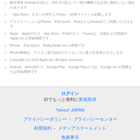
動作環境 Android 9.0以上、iOS 16.0以上 ※一部の機種では正常に動作しない場合
があります
「App Store」ボタンを押すとiTunes （外部サイト）が起動します
アプリケーションはiPhone、iPod touch、iPadまたはAndroidでご利用いただけま
す
Apple、Appleのロゴ、App Store、iPodのロゴ、iTunesは、米国および他国の
Apple Inc.の登録商標です
iPhone、iPod touch、iPadはApple Inc.の商標です
iPhone商標は、アイホン株式会社のライセンスに基づき使用されています
Copyright (C)
2026
Apple Inc. All rights reserved.
Android、Androidロゴ、Google Play、Google Playロゴは、Google Inc.の商標ま
たは登録商標です
ログイン
IDでもっと便利に
新規取得
Yahoo! JAPAN
プライバシーポリシー
プライバシーセンター
利用規約
メディアステートメント
免責事項