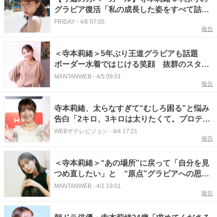
グラビア復活「私の成長した姿をすべて詰め
込みました！」
FRIDAY
-
4/6 07:00
報告
＜寺本莉緒＞5年ぶり王道グラビアも話題
ボーダー水着ではじける笑顔 抜群のスタイ
ル披露
MANTANWEB
-
4/5 09:01
報告
寺本莉緒、太らなすぎて“むしろ困る”と悩み
告白「2キロ、3キロは太りたくて。プロテイ
ンを飲み始めようか」
WEBザテレビジョン
-
4/4 17:21
報告
＜寺本莉緒＞“あの場所”に戻って「自分を見
つめ直したい」と “原点”グラビアへの思
い 2冊目写真集は「全部挑戦的」、ボディ
MANTANWEB
-
4/1 19:01
報告
ーも“増量”