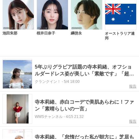
池田朱那
桜井日奈子
綱啓永
オーストラリア連
邦
5年ぶりグラビア話題の寺本莉緒、オフショ
ルダードレス姿が美しい「素敵です」「超カ
ワイイ」
クランクイン！
-
5/4 18:00
報告
寺本莉緒、赤白コーデで美肌あらわに！ファ
ン「素晴らしいの一言」
WWSチャンネル
-
4/15 21:32
報告
寺本莉緒、「怠惰だった私が朝方に」芝居も