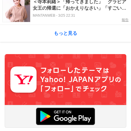
＜寺本莉緒＞「帰ってきました」 グラビア
女王の帰還に「おかえりなさい」「すごい」
の声
MANTANWEB
-
3/25 22:31
報告
もっと見る