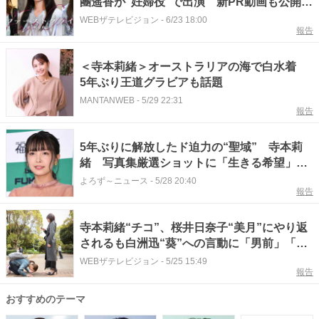
團遥香が“妊婦役”で出演 新PR動画も公開＜
ファーストクライ 母子救命救急班＞
WEBザテレビジョン
-
6/23 18:00
報告
＜寺本莉緒＞オーストラリアの海で白水着
5年ぶり王道グラビアも話題
MANTANWEB
-
5/29 22:31
報告
5年ぶりに解放したド迫力の“聖域” 寺本莉
緒 写真集厳選ショットに「生きる希望」
「復活してくれて有難う」
よろず～ニュース
-
5/28 20:40
報告
寺本莉緒“チコ”、桜井日奈子“美月”にやり返
されるも白洲迅“葵”への言動に「男前」「か
っこよすぎ」の声＜余命3ヶ月のサレ夫＞
WEBザテレビジョン
-
5/25 15:49
報告
おすすめのテーマ