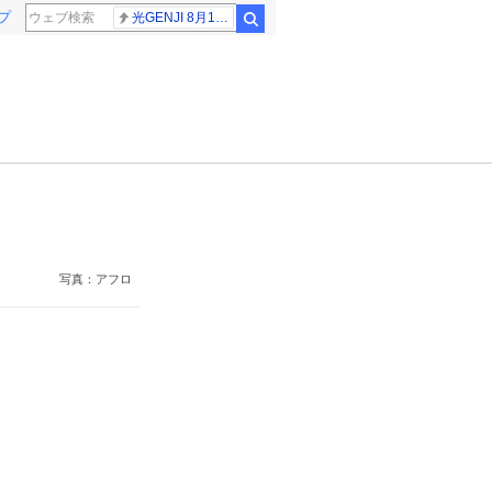
プ
光GENJI 8月19日
検索
写真：アフロ