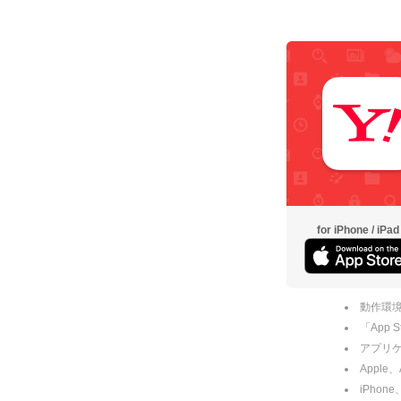
for iPhone / iPad
動作環境
「App
アプリケー
Apple
iPhone