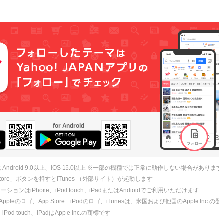
for Android
 Android 9.0以上、iOS 16.0以上 ※一部の機種では正常に動作しない場合がありま
 Store」ボタンを押すとiTunes （外部サイト）が起動します
ションはiPhone、iPod touch、iPadまたはAndroidでご利用いただけます
、Appleのロゴ、App Store、iPodのロゴ、iTunesは、米国および他国のApple Inc
、iPod touch、iPadはApple Inc.の商標です