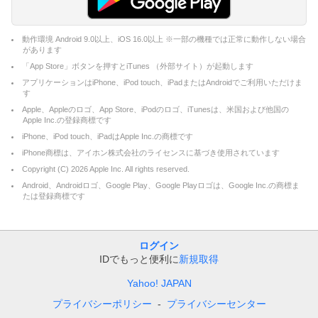
動作環境 Android 9.0以上、iOS 16.0以上 ※一部の機種では正常に動作しない場合
があります
「App Store」ボタンを押すとiTunes （外部サイト）が起動します
アプリケーションはiPhone、iPod touch、iPadまたはAndroidでご利用いただけま
す
Apple、Appleのロゴ、App Store、iPodのロゴ、iTunesは、米国および他国の
Apple Inc.の登録商標です
iPhone、iPod touch、iPadはApple Inc.の商標です
iPhone商標は、アイホン株式会社のライセンスに基づき使用されています
Copyright (C)
2026
Apple Inc. All rights reserved.
Android、Androidロゴ、Google Play、Google Playロゴは、Google Inc.の商標ま
たは登録商標です
ログイン
IDでもっと便利に
新規取得
Yahoo! JAPAN
プライバシーポリシー
プライバシーセンター