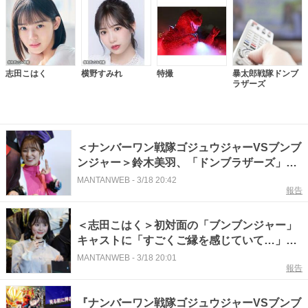
志田こはく
横野すみれ
特撮
暴太郎戦隊ドンブ
ラザーズ
＜ナンバーワン戦隊ゴジュウジャーVSブンブ
ンジャー＞鈴木美羽、「ドンブラザーズ」鬼
頭はるかを参考に役作り 志田こはくに感謝
MANTANWEB
-
3/18 20:42
報告
＜志田こはく＞初対面の「ブンブンジャー」
キャストに「すごくご縁を感じていて…」
ドンブラ“伝説回”絡めたコメントに会場爆笑
MANTANWEB
-
3/18 20:01
報告
『ナンバーワン戦隊ゴジュウジャーVSブンブ