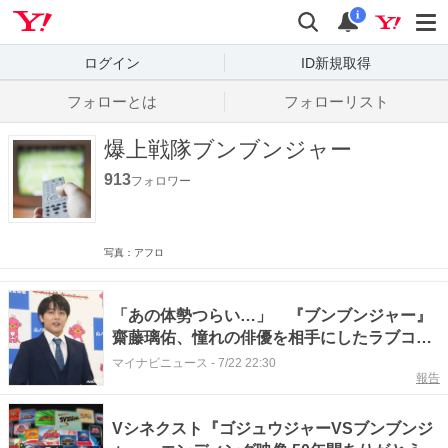
Yahoo! JAPAN
検索
通知数
i
ログイン
ID新規取得
フォローとは
フォローリスト
爆上戦隊ブンブンジャー
913
フォロワー
写真：アフロ
「あの体勢つらい…」 『ブンブンジャー』
齋藤璃佑、憧れの俳優を相手にしたラブコメ
の苦労明かす
マイナビニュース
-
7/22 22:30
報告
Vシネクスト『ゴジュウジャーVSブンブンジ