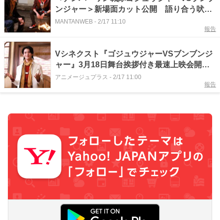
ンジャー＞新場面カット公開 語り合う吠と
大也 山道に現れたボウケンレッド！
MANTANWEB
-
2/17 11:10
報告
Vシネクスト『ゴジュウジャーVSブンブンジ
ャー』3月18日舞台挨拶付き最速上映会開
催！
アニメージュプラス
-
2/17 11:00
報告