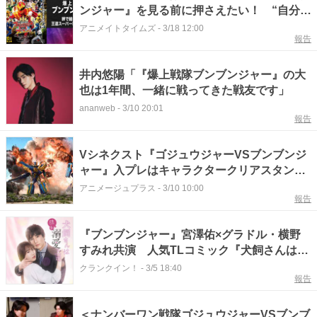
ンジャー』を見る前に押さえたい！ “自分の
ハンドルは自分で握る”――絆で結ばれた王道
アニメイトタイムズ
-
3/18 12:00
報告
スーパー戦隊『爆上戦隊ブンブンジャー』を
総復習！
井内悠陽「『爆上戦隊ブンブンジャー』の大
也は1年間、一緒に戦ってきた戦友です」
ananweb
-
3/10 20:01
報告
Vシネクスト『ゴジュウジャーVSブンブンジ
ャー』入プレはキャラクタークリアスタン
ド！ 新規場面カットも公開
アニメージュプラス
-
3/10 10:00
報告
『ブンブンジャー』宮澤佑×グラドル・横野
すみれ共演 人気TLコミック『犬飼さんは隠
れ溺愛上司』ドラマ化
クランクイン！
-
3/5 18:40
報告
＜ナンバーワン戦隊ゴジュウジャーVSブンブ