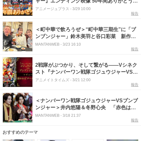
ャー』エンディング映像 50年間ありがとう
ver.公開！
アニメージュプラス
-
3/29 10:00
報告
＜町中華で飲ろうぜ＞“町中華三期生”に「ブ
ンブンジャー」鈴木美羽と谷口彩菜 新作の
放送が月2本→3本に増加
MANTANWEB
-
3/23 16:10
報告
2戦隊がぶつかり、そして繋がる――Vシネク
スト『ナンバーワン戦隊ゴジュウジャーVSブ
ンブンジャー』が描く“チームの絆”。歴代戦
アニメイトタイムズ
-
3/21 12:00
報告
士＆ロボ戦も必見！【レビュー】
＜ナンバーワン戦隊ゴジュウジャーVSブンブ
ンジャー＞井内悠陽＆冬野心央 「赤色は天
然なのか？」とツッコまれる
MANTANWEB
-
3/18 21:37
報告
おすすめのテーマ