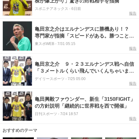
株が爆上がり」驚きの対戦相手を指摘
スポニチアネックス
-
6日前
報告
亀田京之介はエルナンデスに勝機あり！？
専門家が指摘「スピードがある。勝つことは
可能」
東スポWEB
-
7/31 05:15
報告
亀田京之介 ９・２３エルナンデス戦へ自信
「３メートルくらい飛んでいくんちゃいます
か」
デイリースポーツ
-
7/25 05:00
報告
亀田興毅ファウンダー、新生「3150FIGHT」
の方針説明「継続的に世界戦を西で開催」
日刊スポーツ
-
7/24 18:57
報告
おすすめのテーマ