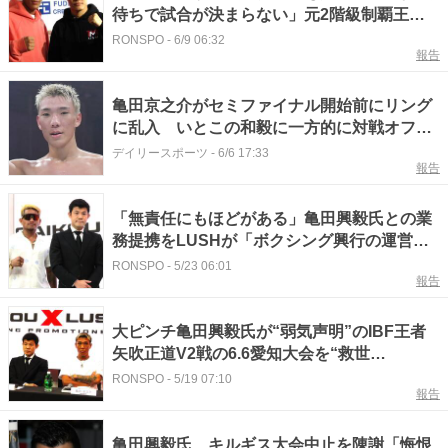
待ちで試合が決まらない」元2階級制覇王者
の亀田和毅が1年以上も再起戦が決まらない
RONSPO
-
6/9 06:32
報告
理由とは…いとこの亀田京之介からの“挑戦
状”は無視？
亀田京之介がセミファイナル開始前にリング
に乱入 いとこの和毅に一方的に対戦オファ
ー「おれがやったろうかな」
デイリースポーツ
-
6/6 17:33
報告
「無責任にもほどがある」亀田興毅氏との業
務提携をLUSHが「ボクシング興行の運営主
体に資さない」解消し撤退発表も6.6愛知大会
RONSPO
-
5/23 06:01
報告
はABEMA配信でほぼ全カード開催決定…25
日にも正式発表
大ピンチ亀田興毅氏が“弱気声明”のIBF王者
矢吹正道V2戦の6.6愛知大会を“救世
主”ABEMAが急転配信方向で開催可能性浮
RONSPO
-
5/19 07:10
報告
上…中止の亀田京之介WBA暫定世界戦復活の
ウルトラC計画も
亀田興毅氏 キルギス大会中止を陳謝「悔恨