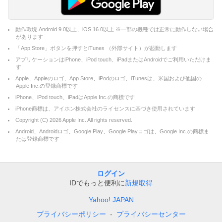
動作環境 Android 9.0以上、iOS 16.0以上 ※一部の機種では正常に動作しない場合
があります
「App Store」ボタンを押すとiTunes （外部サイト）が起動します
アプリケーションはiPhone、iPod touch、iPadまたはAndroidでご利用いただけま
す
Apple、Appleのロゴ、App Store、iPodのロゴ、iTunesは、米国および他国の
Apple Inc.の登録商標です
iPhone、iPod touch、iPadはApple Inc.の商標です
iPhone商標は、アイホン株式会社のライセンスに基づき使用されています
Copyright (C)
2026
Apple Inc. All rights reserved.
Android、Androidロゴ、Google Play、Google Playロゴは、Google Inc.の商標ま
たは登録商標です
ログイン
IDでもっと便利に
新規取得
Yahoo! JAPAN
プライバシーポリシー
プライバシーセンター