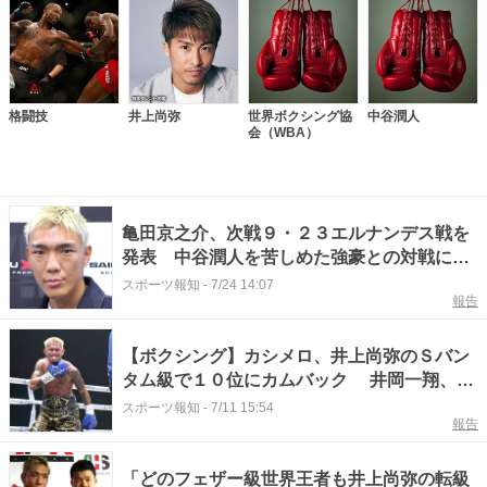
格闘技
井上尚弥
世界ボクシング協
中谷潤人
会（WBA）
亀田京之介、次戦９・２３エルナンデス戦を
発表 中谷潤人を苦しめた強豪との対戦にも
「自信しかない。３メートルぐらい吹っ飛ば
スポーツ報知
-
7/24 14:07
報告
す」
【ボクシング】カシメロ、井上尚弥のＳバン
タム級で１０位にカムバック 井岡一翔、バ
ンタム級８位、亀田京之介フェザー級１５位
スポーツ報知
-
7/11 15:54
報告
に…ＩＢＦ最新世界ランキング
「どのフェザー級世界王者も井上尚弥の転級