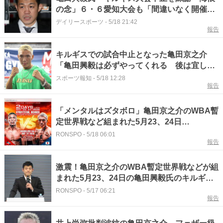
の念」６・６愛知大会も「間違いなく開催し
ますと言い切れない現状」
デイリースポーツ
-
5/18 21:42
報告
キルギスでの試合中止となった亀田京之介
「亀田興毅は必ずやってくれる 後は宜し
く 又組まれたら勝つだけ！」…インスタで
スポーツ報知
-
5/18 12:28
報告
心境吐露
「メンタルはズタボロ」亀田京之介のWBA暫
定世界戦など組まれた5月23、24日
「SAIKOULUSH」キルギス大会が「適切な
RONSPO
-
5/18 06:01
報告
ファイトマネーが担保できず」中止で出場選
手が沈痛心境
激震！亀田京之介のWBA暫定世界戦などが組
まれた5月23、24日の亀田興毅氏のキルギス
興行「SAIKOULUSH Vol.5、6」が中止へ…
RONSPO
-
5/17 06:21
報告
国際情勢の悪化で延期された海外興行が2度
目の中止