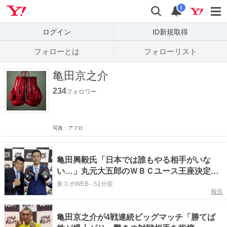
Yahoo! JAPAN
検索
通知数
i
ログイン
ID新規取得
フォローとは
フォローリスト
亀田京之介
234
フォロワー
写真：アフロ
亀田興毅氏「日本では誰もやる相手がいな
い…」丸元大五郎のＷＢＣユース王座決定戦
を発表
東スポWEB
-
51分前
報告
亀田京之介が4戦連続ビッグマッチ「勝てば