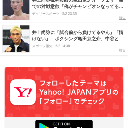
井上尚弥批判波紋の亀田京之介 フェザー級
での対戦意欲「俺がチャンピオンなってるか
らやる事になるやろうな」試合後に投稿もフ
デイリースポーツ
-
5/2 23:35
報告
ァン冷ややか「相手にされんやろ」
井上尚弥に「試合前から負けてるやん」「情
けない」…ボクシング亀田京之介、中谷との
「世紀の一戦」前に水差す投稿
スポーツ報知
-
5/2 14:38
報告