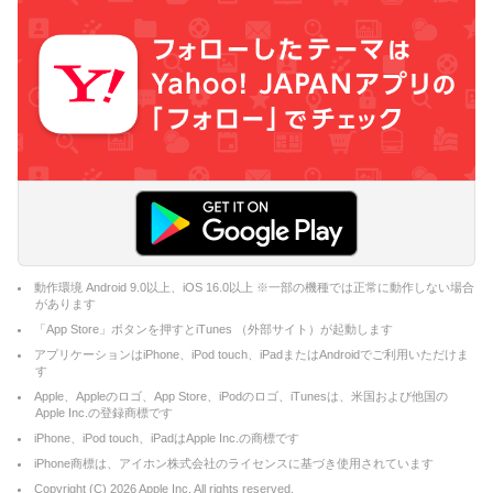
動作環境 Android 9.0以上、iOS 16.0以上 ※一部の機種では正常に動作しない場合
があります
「App Store」ボタンを押すとiTunes （外部サイト）が起動します
アプリケーションはiPhone、iPod touch、iPadまたはAndroidでご利用いただけま
す
Apple、Appleのロゴ、App Store、iPodのロゴ、iTunesは、米国および他国の
Apple Inc.の登録商標です
iPhone、iPod touch、iPadはApple Inc.の商標です
iPhone商標は、アイホン株式会社のライセンスに基づき使用されています
Copyright (C)
2026
Apple Inc. All rights reserved.