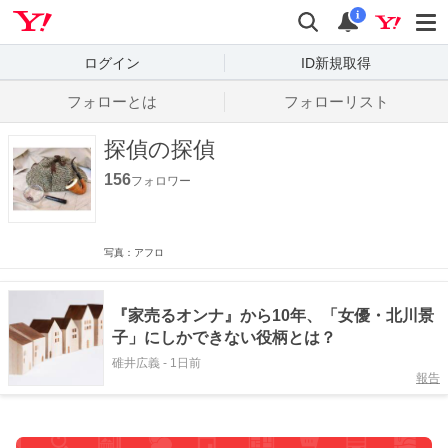
Yahoo! JAPAN
検索
通知数
i
ログイン
ID新規取得
フォローとは
フォローリスト
探偵の探偵
156
フォロワー
写真：アフロ
『家売るオンナ』から10年、「女優・北川景
子」にしかできない役柄とは？
碓井広義
-
1日前
報告