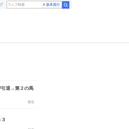
プ
坂本昌行
検索
が引退→第２の馬
報告
Ｇ３