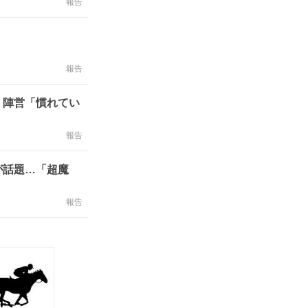
報告
報告
 陣営「慣れてい
報告
が話題…「超魔
報告