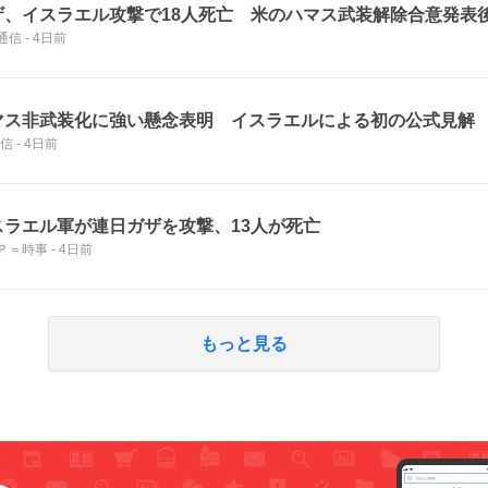
ザ、イスラエル攻撃で18人死亡 米のハマス武装解除合意発表
通信
-
4日前
マス非武装化に強い懸念表明 イスラエルによる初の公式見解
通信
-
4日前
スラエル軍が連日ガザを攻撃、13人が死亡
Ｐ＝時事
-
4日前
もっと見る