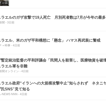
0:50
スラエルのガザ攻撃で19人死亡 月別死者数は7月が今年の最多
新聞
-
3日前
スラエル、米のガザ平和構想に「懸念」 ハマス再武装に警戒
Ｐ＝時事
-
4日前
ザ暫定統治監督の平和評議会「民間人を殺害し、医療物資を破
スラエル軍を非難
新聞オンライン
-
4日前
スラエル政府“イランへの大規模攻撃中止”知らされず ネタニ
氏SNS”見て知る
NEWS NNN
-
4日前