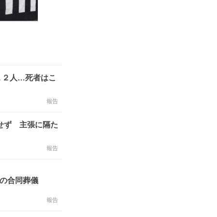
１２人…死者はこ
報告
せず 主張に隔た
報告
体の合同葬儀
報告