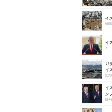
イ
朝日
イ
ＡＦ
ガ
イ
読売
イ
ンプ
日テレ