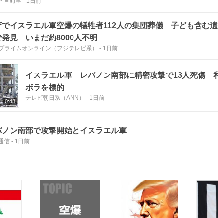
Ｐ＝時事
-
1日前
ザでイスラエル軍空爆の犠牲者112人の集団葬儀 子ども含む遺
で発見 いまだ約8000人不明
Nプライムオンライン（フジテレビ系）
-
1日前
イスラエル軍 レバノン南部に精密攻撃で13人死傷 
ボラを標的
テレビ朝日系（ANN）
-
1日前
0:48
バノン南部で攻撃開始とイスラエル軍
通信
-
1日前