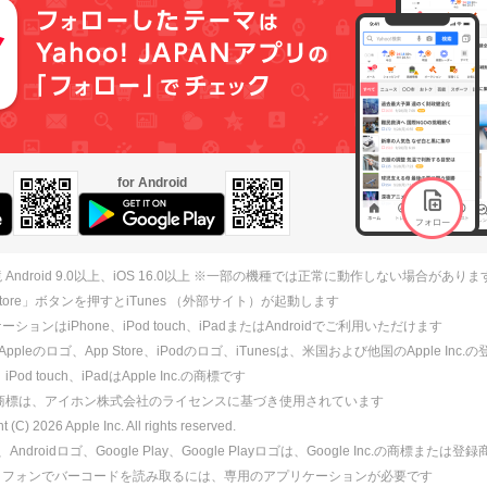
for Android
 Android 9.0以上、iOS 16.0以上 ※一部の機種では正常に動作しない場合がありま
 Store」ボタンを押すとiTunes （外部サイト）が起動します
ションはiPhone、iPod touch、iPadまたはAndroidでご利用いただけます
、Appleのロゴ、App Store、iPodのロゴ、iTunesは、米国および他国のApple Inc
、iPod touch、iPadはApple Inc.の商標です
ne商標は、アイホン株式会社のライセンスに基づき使用されています
ht (C)
2026
Apple Inc. All rights reserved.
id、Androidロゴ、Google Play、Google Playロゴは、Google Inc.の商標または
トフォンでバーコードを読み取るには、専用のアプリケーションが必要です