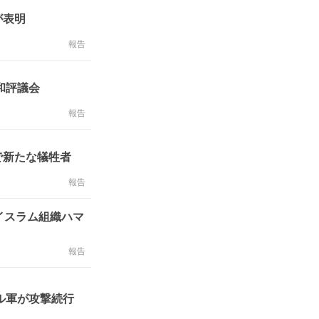
が表明
報告
和評議会
報告
で新たな犠牲者
報告
イスラム組織ハマ
報告
ル軍が攻撃続行