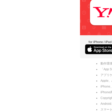
for iPhone / iPad
動作環境
「App
アプリケー
Apple
iPhone
iPho
Copyrig
Andro
スマー