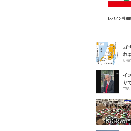
レバノン共和
ガ
れ
読売
イ
り
TBS 