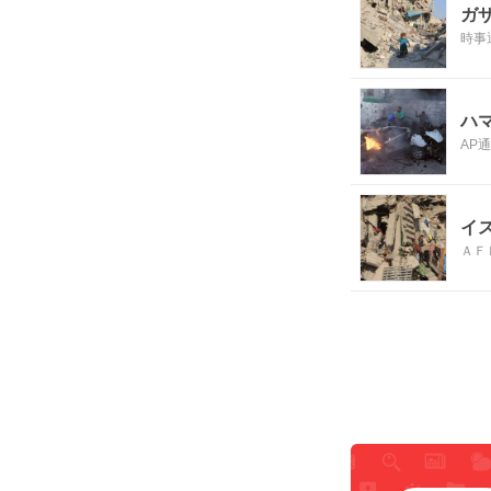
ガ
時事
ハ
AP
イ
ＡＦ