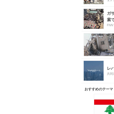
ＡＦ
ガ
索
FN
レ
共同
おすすめのテーマ