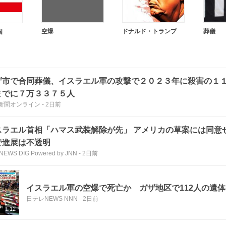
空爆
ドナルド・トランプ
葬儀
国
ザ市で合同葬儀、イスラエル軍の攻撃で２０２３年に殺害の１
までに７万３３７５人
新聞オンライン
-
2日前
スラエル首相「ハマス武装解除が先」 アメリカの草案には同意
で進展は不透明
NEWS DIG Powered by JNN
-
2日前
イスラエル軍の空爆で死亡か ガザ地区で112人の遺
日テレNEWS NNN
-
2日前
1:12