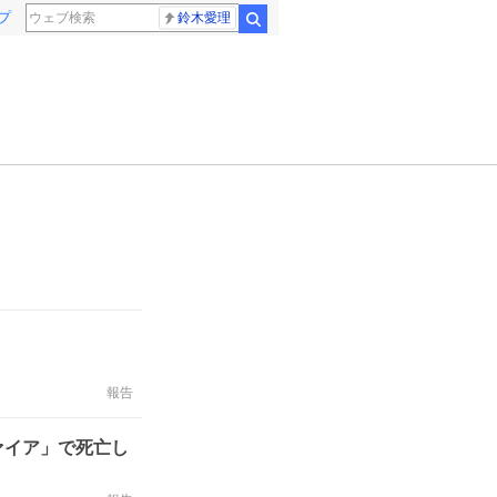
プ
鈴木愛理
検索
報告
ァイア」で死亡し