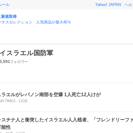
ルール
Yahoo! JAPAN
ヘル
に
新規取得
ーナスセレクション 人気商品が最大40％
イスラエル国防軍
5,591
フォロワー
スラエルがレバノン南部を空爆 1人死亡12人けが
MA TIMES
-
1日前
レスチナ人と衝突したイスラエル人入植者、「フレンドリーフ
可能性