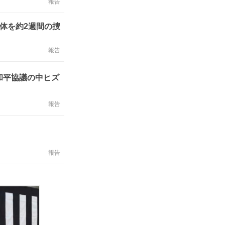
報告
体を約2週間の捜
報告
和平協議の中ヒズ
報告
報告