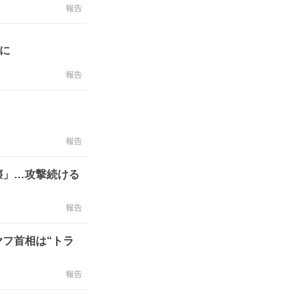
報告
に
報告
報告
壊」…攻撃続ける
報告
ヤフ首相は“トラ
報告