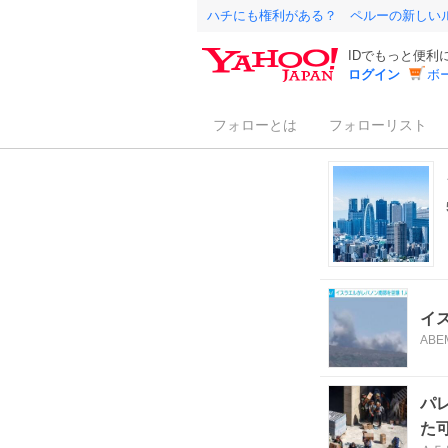
ハチにも権利がある？ ペルーの新しい
IDでもっと便利
ログイン
ボ
フォローとは
フォローリスト
イ
ABE
パ
た