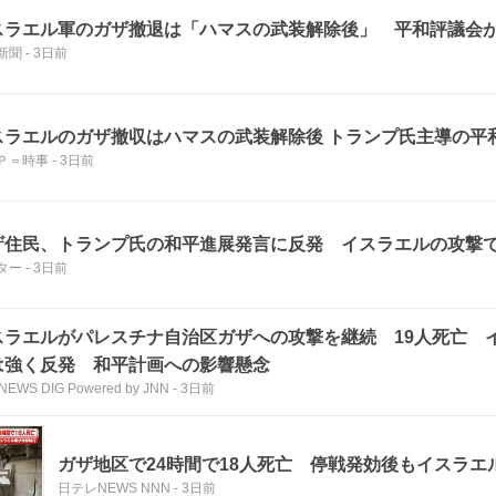
スラエル軍のガザ撤退は「ハマスの武装解除後」 平和評議会
新聞
-
3日前
スラエルのガザ撤収はハマスの武装解除後 トランプ氏主導の平
Ｐ＝時事
-
3日前
ザ住民、トランプ氏の和平進展発言に反発 イスラエルの攻撃
ター
-
3日前
スラエルがパレスチナ自治区ガザへの攻撃を継続 19人死亡 
は強く反発 和平計画への影響懸念
NEWS DIG Powered by JNN
-
3日前
ガザ地区で24時間で18人死亡 停戦発効後もイスラエ
日テレNEWS NNN
-
3日前