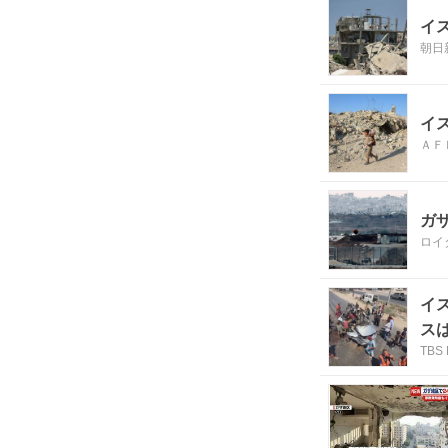
イ
朝日
イ
ＡＦ
ガ
ロイ
イ
ス
TBS 