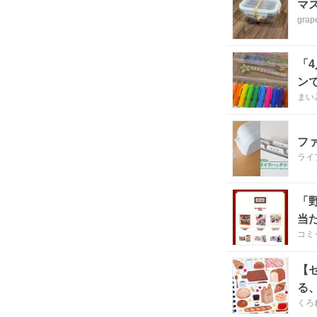
マ
grap
「
ン
まい
フ
ライ
「
当
コミ
【
る
くろ