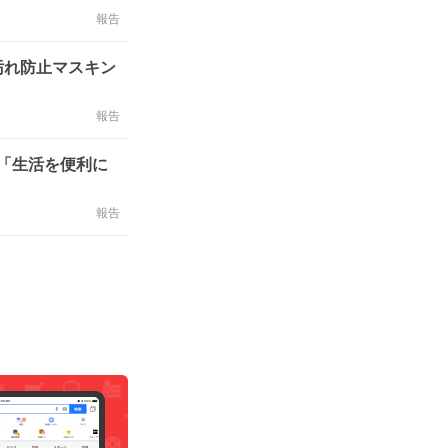
報告
汚れ防止マスキン
報告
い「生活を便利に
報告