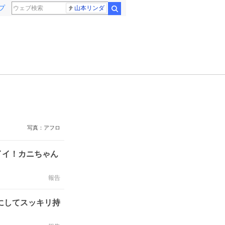
プ
山本リンダ
検索
写真：アフロ
イイ！カニちゃん
報告
にしてスッキリ持