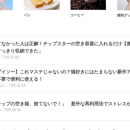
パン
コーヒー
便利グ
てなかった人は正解！チップスターの空き容器に入れるだけ【
すっきり収納できた」
-
7/28 21:03
ダイソー】これマステじゃないの？猫好きにはたまらない新作
不要で便利に使える！
ねこ
-
7/25 12:15
ラップの空き箱、捨てないで！」 意外な再利用法でストレス
e
-
7/20 18:35