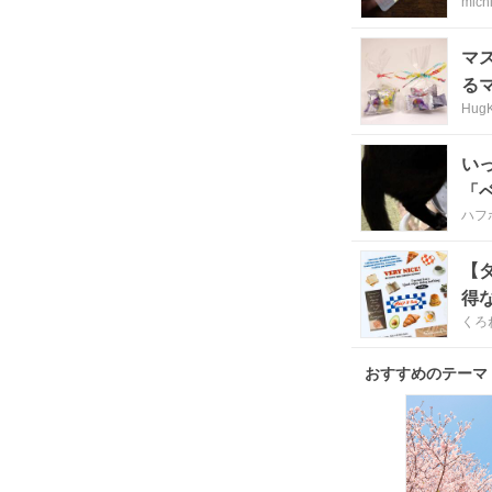
michi
マ
る
Hug
い
「
ハフ
【
得
くろ
おすすめのテーマ