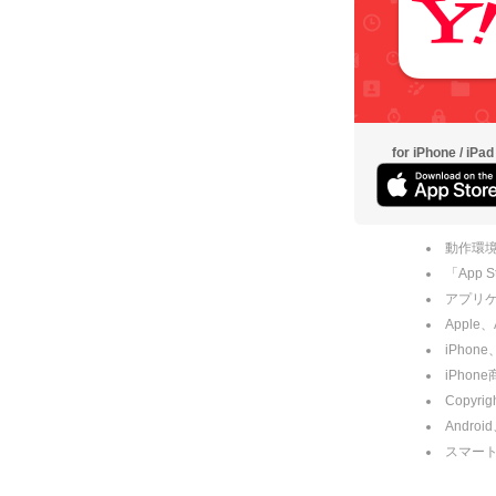
for iPhone / iPad
動作環境
「App
アプリケー
Apple
iPhone
iPho
Copyrig
Andro
スマー