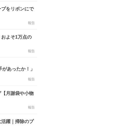
ープをリボンにで
報告
およそ1万点の
報告
手があったか！」
報告
ザ【月謝袋や小物
報告
大活躍｜掃除のプ