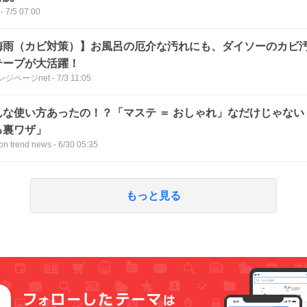
-
7/5 07:00
梅雨（カビ対策）】お風呂の厄介な汚れにも、ダイソーのカビ
テープが大活躍！
ンジページnet
-
7/3 11:05
んな使い方あったの！？「マステ ＝ おしゃれ」なだけじゃな
る裏ワザ」
ion trend news
-
6/30 05:35
もっと見る