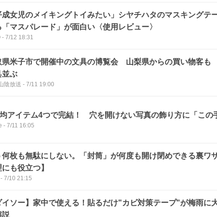
平成女児のメイキングトイみたい」シヤチハタのマスキングテ
る「マスパレード」が面白い〈使用レビュー〉
O
-
7/12 18:31
取県米子市で開催中の文具の博覧会 山梨県からの買い物客も 
具並ぶ
S山陰放送
-
7/11 19:00
00均アイテム4つで完結！ 穴を開けない写真の飾り方に「この
e
-
7/11 16:05
う何枚も無駄にしない。「封筒」が何度も開け閉めできる裏ワ
理にも役立つ】
-
7/10 21:15
ダイソー】家中で使える！貼るだけ"カビ対策テープ"が梅雨に
解説