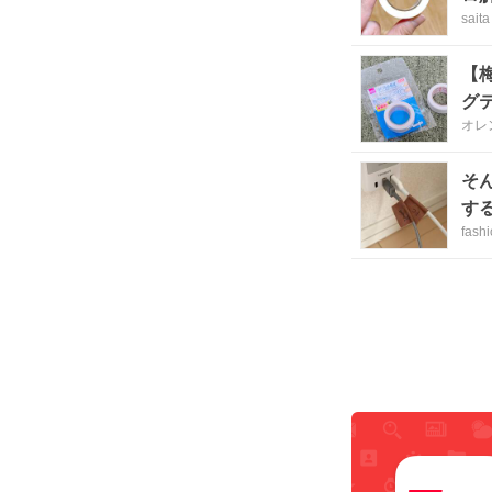
saita
【
グ
オレ
そ
す
fash