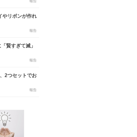
報告
イやリボンが作れ
報告
に「賢すぎて滅」
報告
、2つセットでお
報告