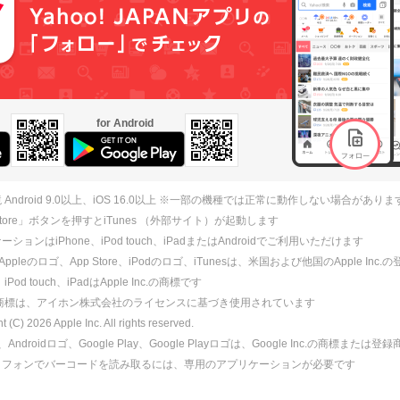
for Android
 Android 9.0以上、iOS 16.0以上 ※一部の機種では正常に動作しない場合がありま
 Store」ボタンを押すとiTunes （外部サイト）が起動します
ションはiPhone、iPod touch、iPadまたはAndroidでご利用いただけます
、Appleのロゴ、App Store、iPodのロゴ、iTunesは、米国および他国のApple Inc
、iPod touch、iPadはApple Inc.の商標です
ne商標は、アイホン株式会社のライセンスに基づき使用されています
ht (C)
2026
Apple Inc. All rights reserved.
id、Androidロゴ、Google Play、Google Playロゴは、Google Inc.の商標または
トフォンでバーコードを読み取るには、専用のアプリケーションが必要です