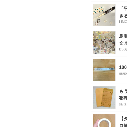
「
き
LIM
鳥
文
BS
1
grap
も
整
saita
【
ロ