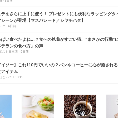
ll
-
3日前
ステをさらに上手に使う！ プレゼントにも便利なラッピングタ
マシーンが登場【マスパレード／シヤチハタ】
Kum
-
4日前
っぱい食べたよね…？食への執着がすごい猫、“まさかの行動”
ベテランの食べ方」の声
ポスト日本版
-
5日前
ダイソー】これ110円でいいの？パンやコーヒーに心が癒される
なアイテム
ねこ
-
7/31 13:15