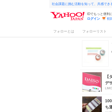
社会課題に挑む活動を知って、共感でき
IDでもっと便利
ログイン
初
フォローとは
フォローリスト
【
デ
LIM
1
ち