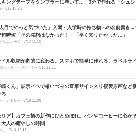
スキングテープをタンブラーに巻いて… 3分で作れる『シュシ
e
-
7/18 16:35
4人目でやっと気づいた」入園・入学時の持ち物への名前書き→
で超時短「その発想はなかった！」「早く知りたかった…」
どなニュース
-
7/17 11:10
ァイル収納が劇的に変わる。スマホで簡単に作れる、ラベルラ
フハッカー・ジャパン
-
7/16 22:31
野崎くん」展示イベで椿いづみの直筆サイン入り複製原画など
たる
ックナタリー
-
7/16 11:39
セリア】カフェ柄の新作にひとめぼれ。パンやコーヒーに心が
、大人の癒やしの時間
ねこ
-
7/14 13:15