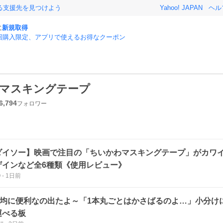
る支援先を見つけよう
Yahoo! JAPAN
ヘル
に
新規取得
回購入限定、アプリで使えるお得なクーポン
マスキングテープ
6,794
フォロワー
ダイソー】映画で注目の「ちいかわマスキングテープ」がカワ
ザインなど全6種類《使用レビュー》
O
-
1日前
00均に便利なの出たよ～「1本丸ごとはかさばるのよ…」小分け
運べる板