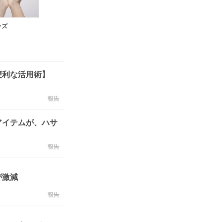
ッズ
便利な活用術】
報告
アイテムが、ハサ
報告
が激減
報告