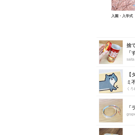
入園・入学式
捨
「
saita
【
ミ
くろ
「
grap