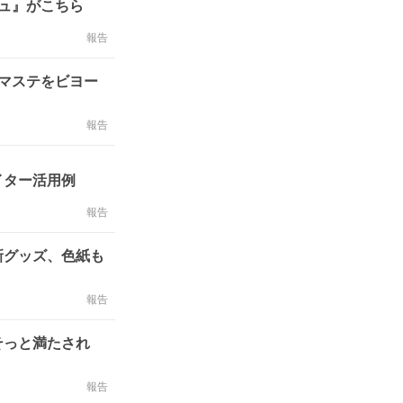
ュ』がこちら
報告
マステをビヨー
報告
イター活用例
報告
新グッズ、色紙も
報告
そっと満たされ
報告