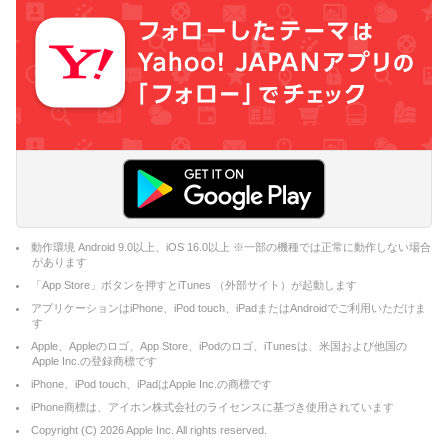
動作環境 Android 9.0以上、iOS 16.0以上 ※一部の機種では正常に動作しない場合
があります
「App Store」ボタンを押すとiTunes （外部サイト）が起動します
アプリケーションはiPhone、iPod touch、iPadまたはAndroidでご利用いただけま
す
Apple、Appleのロゴ、App Store、iPodのロゴ、iTunesは、米国および他国の
Apple Inc.の登録商標です
iPhone、iPod touch、iPadはApple Inc.の商標です
iPhone商標は、アイホン株式会社のライセンスに基づき使用されています
Copyright (C)
2026
Apple Inc. All rights reserved.