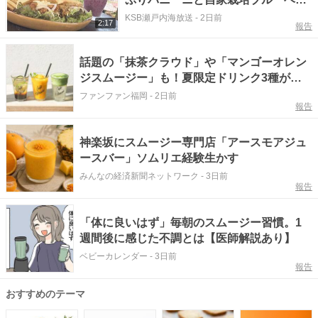
ーのスムージー 香川【ほっとマル
KSB瀬戸内海放送
-
2日前
2:17
報告
シェ】
話題の「抹茶クラウド」や「マンゴーオレン
ジスムージー」も！夏限定ドリンク3種が登
場【Café Kitsuné】
ファンファン福岡
-
2日前
報告
神楽坂にスムージー専門店「アースモアジュ
ースバー」ソムリエ経験生かす
みんなの経済新聞ネットワーク
-
3日前
報告
「体に良いはず」毎朝のスムージー習慣。1
週間後に感じた不調とは【医師解説あり】
ベビーカレンダー
-
3日前
報告
おすすめのテーマ