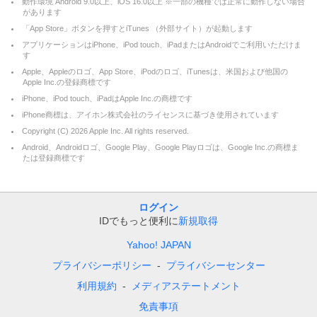
動作環境 Android 9.0以上、iOS 16.0以上 ※一部の機種では正常に動作しない場合
があります
「App Store」ボタンを押すとiTunes （外部サイト）が起動します
アプリケーションはiPhone、iPod touch、iPadまたはAndroidでご利用いただけま
す
Apple、Appleのロゴ、App Store、iPodのロゴ、iTunesは、米国および他国の
Apple Inc.の登録商標です
iPhone、iPod touch、iPadはApple Inc.の商標です
iPhone商標は、アイホン株式会社のライセンスに基づき使用されています
Copyright (C)
2026
Apple Inc. All rights reserved.
Android、Androidロゴ、Google Play、Google Playロゴは、Google Inc.の商標ま
たは登録商標です
ログイン
IDでもっと便利に
新規取得
Yahoo! JAPAN
プライバシーポリシー
プライバシーセンター
利用規約
メディアステートメント
免責事項