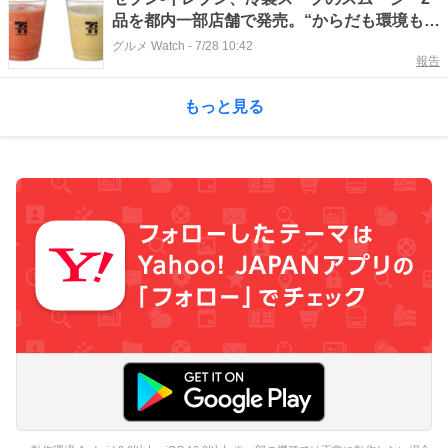
品を都内一部店舗で発売。“からだも環境も整
う”がコンセプト
グルメ Watch
-
7/28 10:42
報告
もっと見る