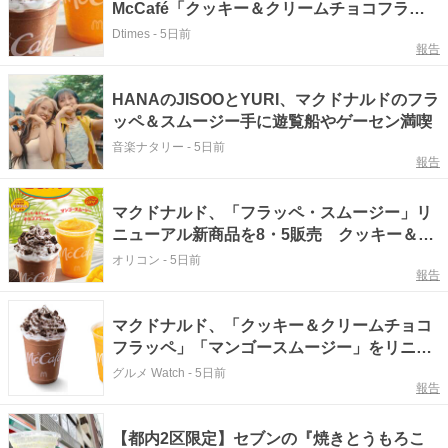
McCafé「クッキー＆クリームチョコフラッ
ペ」「マンゴースムージー」
Dtimes
-
5日前
報告
HANAのJISOOとYURI、マクドナルドのフラ
ッペ＆スムージー手に遊覧船やゲーセン満喫
音楽ナタリー
-
5日前
報告
マクドナルド、「フラッペ・スムージー」リ
ニューアル新商品を8・5販売 クッキー＆チ
ョコ・マンゴーの2種
オリコン
-
5日前
報告
マクドナルド、「クッキー＆クリームチョコ
フラッペ」「マンゴースムージー」をリニュ
ーアル！コクや果実感をアップ
グルメ Watch
-
5日前
報告
【都内2区限定】セブンの『焼きとうもろこ