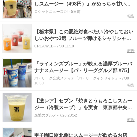
しスムージー（498円）』がめっちゃ甘い！
新感覚すぎる「おかず系」を飲んでみた結果
ロケットニュース24
-
5日前
報告
【栃木県】この夏絶対食べたい 冷やしておい
しいおやつ3選 フルーツ弾けるシャリシャリ
スムージー
CREA WEB
-
7/30 11:10
報告
「ライオンズブルー」が映える濃厚ブルーバ
ナナスムージー【パ・リーググルメ部 #75】
パ・リーグ公式メディア「パ・リーグインサイト」
-
7/30
10:30
報告
【激レア】セブン「焼きとうもろこしスムー
ジー（冷製スープ）」を実食 東京都中央
区・千代田区の店舗限定
進撃のグルメ
-
7/28 23:52
報告
甲子園口駅北側にスムージーが飲めるお店