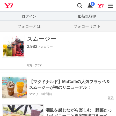
Yahoo! JAPAN
検索
通知数
i
ログイン
ID新規取得
フォローとは
フォローリスト
スムージー
2,982
フォロワー
写真：アフロ
【マクドナルド】McCaféの人気フラッペ＆
スムージーが初のリニューアル！
ママリ
-
8時間前
報告
潮風を感じながら楽しむ 野菜たっ
ぷりパニーニと自家栽培ブルーベリ