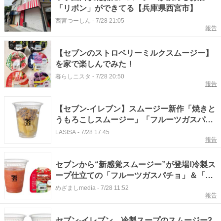
「リボン」ができてる【兵庫県西宮市】
西宮つーしん
-
7/28 21:05
報告
【セブンのストロベリーミルクスムージー】
を家で楽しんでみた！
暮らしニスタ
-
7/28 20:50
報告
【セブン-イレブン】スムージー新作「焼きと
うもろこしスムージー」「フルーツガスパチ
ョスムージー」（全2品）が登場！
LASISA
-
7/28 17:45
報告
セブンから“新感覚スムージー”が登場!冷製ス
ープ仕立ての「フルーツガスパチョ」＆「焼
きとうもろこし」が7月28日より順次発売
めざましmedia
-
7/28 11:52
報告
セブン-イレブン、冷製スープのスムージー2