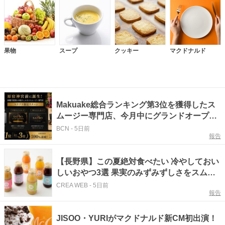
果物
スープ
クッキー
マクドナルド
Makuake総合ランキング第3位を獲得したス
ムージー専門店、今月中にグランドオープン
予定
BCN
-
5日前
報告
【長野県】この夏絶対食べたい 冷やしておい
しいおやつ3選 果実のみずみずしさをスムー
ジーで
CREA WEB
-
5日前
報告
JISOO・YURIがマクドナルド新CM初出演！