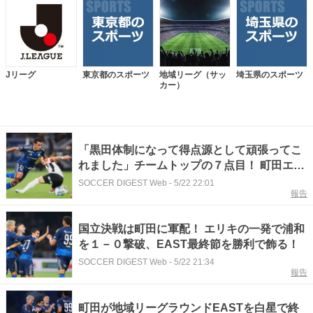
Jリーグ
東京都のスポーツ
地域リーグ（サッ
埼玉県のスポーツ
カー）
「黒田体制になって得点源として頑張ってこ
れました」チームトップの７点目！ 町田エリ
キがしみじみ「仲間に恵まれて取れたゴー
SOCCER DIGEST Web
-
5/22 22:01
報告
ル」
国立決戦は町田に軍配！ エリキの一発で浦和
を１－０撃破、EAST最終節を勝利で飾る！
SOCCER DIGEST Web
-
5/22 21:34
報告
町田が地域リーグラウンドEASTを白星で終