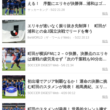
える！ 序盤にエリキが決勝弾…浦和はゴー
ル遠く連敗
サッカーキング
-
5/22 21:28
報告
エリキが迷いなく振り抜き先制弾！ 町田が
浦和との金J国立決戦でリードを奪う
theWORLD（ザ・ワールドWeb）
-
5/22 20:13
報告
町田が横浜FMに２－０快勝。決勝点のエリキ
は連戦の疲労見せず「次の千葉戦も90分出ら
れるように」
SOCCER DIGEST Web
-
5/6 21:34
報告
初出場でアジア制覇なるか！ 運命の決勝に挑
む町田のスタメンが発表！ 相馬勇紀、エリ
キ、昌子源らが先発【ACLE】
SOCCER DIGEST Web
-
4/26 00:12
報告
町田のスタメンが発表！ 世界的タレント擁す