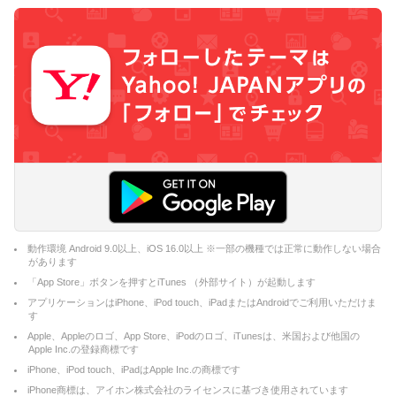
動作環境 Android 9.0以上、iOS 16.0以上 ※一部の機種では正常に動作しない場合
があります
「App Store」ボタンを押すとiTunes （外部サイト）が起動します
アプリケーションはiPhone、iPod touch、iPadまたはAndroidでご利用いただけま
す
Apple、Appleのロゴ、App Store、iPodのロゴ、iTunesは、米国および他国の
Apple Inc.の登録商標です
iPhone、iPod touch、iPadはApple Inc.の商標です
iPhone商標は、アイホン株式会社のライセンスに基づき使用されています