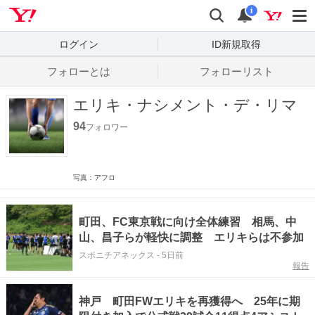
Yahoo! JAPAN
検索
通知数
i
ログイン
ID新規取得
フォローとは
フォローリスト
エリキ・ナシメント・デ・リマ
94
フォロワー
写真：アフロ
町田、FC東京戦に向け全体練習 相馬、中
山、昌子らが軽快に調整 エリキらは不参加
スポニチアネックス
-
5日前
報告
神戸 町田FWエリキを再獲得へ 25年に期