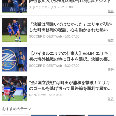
限付き加入で公式戦39試合11得点4アシスト
スポニチアネックス
-
8/2 00:00
報告
「決断は間違いではなかった」エリキが明か
した町田移籍の秘話。心を動かされた熱い想
い「クラブの歴史を変えたい。そのために力
SOCCER DIGEST Web
-
5/31 07:00
報告
を貸してほしい」【インタビュー】
【バイタルエリアの仕事人】vol.64 エリキ｜
初の海外挑戦の地に日本を選択。決断の裏で
抱いていた大きな期待「本当に素晴らしいも
SOCCER DIGEST Web
-
5/30 07:00
報告
のを与えてくれるのではないか」
”金J国立決戦”は町田が浦和を撃破！エリキ
のゴールを逃げ切って最終節を勝利で締めく
くる | Jリーグ
DAZN News
-
5/23 06:01
報告
おすすめのテーマ