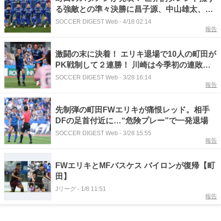
る強敵との準々決勝に昌子源、中山雄太、エ
リキらが先発【ACLE】
SOCCER DIGEST Web
-
4/18 02:14
報告
激闘の末に決着！ エリキ退場で10人の町田が
PK戦制して２連勝！ 川崎は今季初の連敗
に…
SOCCER DIGEST Web
-
3/28 16:14
報告
先制弾の町田FWエリキが痛恨レッド。相手
DFの足首付近に…“危険プレー”で一発退場
SOCCER DIGEST Web
-
3/28 15:55
報告
FWエリキとMFバスケス バイロンが復帰【町
田】
Jリーグ
-
1/8 11:51
報告