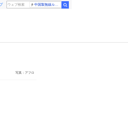
プ
中国製無線ルーター
検索
写真：アフロ