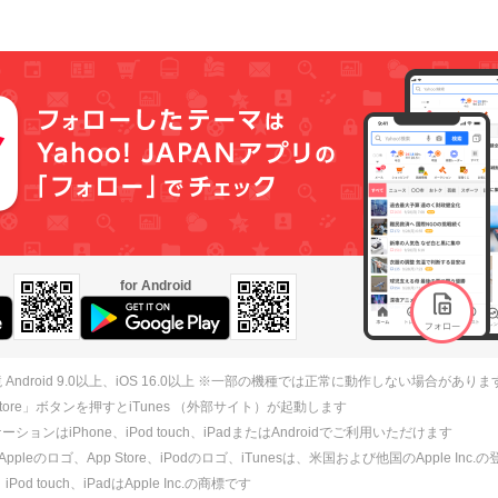
for Android
 Android 9.0以上、iOS 16.0以上 ※一部の機種では正常に動作しない場合がありま
 Store」ボタンを押すとiTunes （外部サイト）が起動します
ションはiPhone、iPod touch、iPadまたはAndroidでご利用いただけます
、Appleのロゴ、App Store、iPodのロゴ、iTunesは、米国および他国のApple Inc
、iPod touch、iPadはApple Inc.の商標です