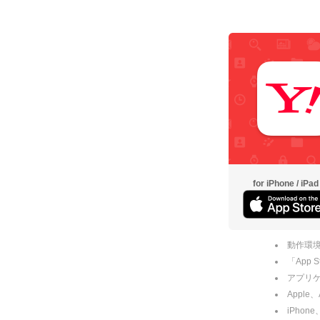
for iPhone / iPad
動作環境
「App
アプリケー
Apple
iPhone