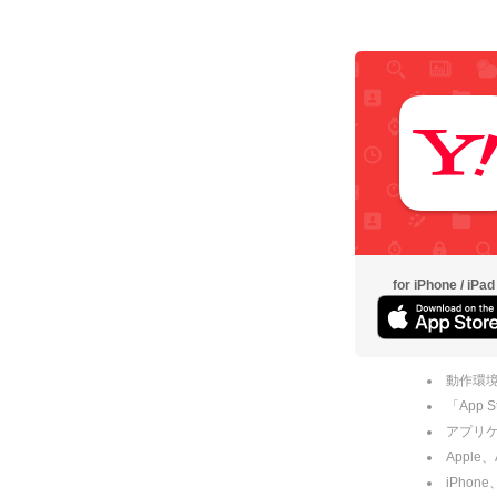
for iPhone / iPad
動作環境
「App
アプリケー
Apple
iPhone