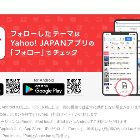
for Android
 Android 9.0以上、iOS 16.0以上 ※一部の機種では正常に動作しない場合がありま
 Store」ボタンを押すとiTunes （外部サイト）が起動します
ションはiPhone、iPod touch、iPadまたはAndroidでご利用いただけます
、Appleのロゴ、App Store、iPodのロゴ、iTunesは、米国および他国のApple Inc
、iPod touch、iPadはApple Inc.の商標です