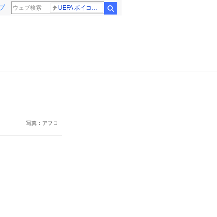
プ
UEFA ボイコット継続
検索
写真：アフロ